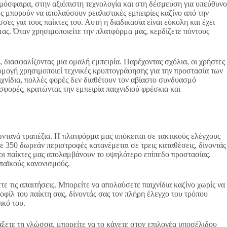
μόσφαιρα, στην αξιόπιστη τεχνολογία και στη δέσμευση για υπεύθυνο
τες μπορούν να απολαύσουν ρεαλιστικές εμπειρίες καζίνο από την
ες για τους παίκτες του. Αυτή η διαδικασία είναι εύκολη και έχει
μας. Όταν χρησιμοποιείτε την πλατφόρμα μας, κερδίζετε πόντους
διασφαλίζοντας μια ομαλή εμπειρία. Παρέχοντας σχόλια, οι χρήστες
ρμογή χρησιμοποιεί τεχνικές κρυπτογράφησης για την προστασία των
χνίδια, πολλές φορές δεν διαθέτουν τον αβίαστο συνδυασμό
φορές, κρατώντας την εμπειρία παιχνιδιού φρέσκια και
ωντανά τραπέζια. Η πλατφόρμα μας υπόκειται σε τακτικούς ελέγχους
ε 350 δωρεάν περιστροφές κατανέμεται σε τρεις καταθέσεις, δίνοντάς
ι οι παίκτες μας απολαμβάνουν το υψηλότερο επίπεδο προστασίας.
παϊκούς κανονισμούς.
ε τις απαιτήσεις. Μπορείτε να απολαύσετε παιχνίδια καζίνο χωρίς να
ροφίλ του παίκτη σας, δίνοντάς σας τον πλήρη έλεγχο του τρόπου
ικό του.
λλάξετε τη γλώσσα, μπορείτε να το κάνετε στον επιλογέα υποσέλιδου