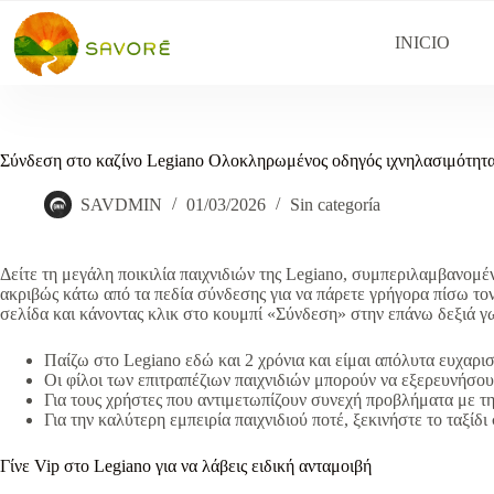
INICIO
Σύνδεση στο καζίνο Legiano Ολοκληρωμένος οδηγός ιχνηλασιμότητ
SAVDMIN
01/03/2026
Sin categoría
Δείτε τη μεγάλη ποικιλία παιχνιδιών της Legiano, συμπεριλαμβανο
ακριβώς κάτω από τα πεδία σύνδεσης για να πάρετε γρήγορα πίσω το
σελίδα και κάνοντας κλικ στο κουμπί «Σύνδεση» στην επάνω δεξιά γ
Παίζω στο Legiano εδώ και 2 χρόνια και είμαι απόλυτα ευχαρι
Οι φίλοι των επιτραπέζιων παιχνιδιών μπορούν να εξερευνήσο
Για τους χρήστες που αντιμετωπίζουν συνεχή προβλήματα με τ
Για την καλύτερη εμπειρία παιχνιδιού ποτέ, ξεκινήστε το ταξί
Γίνε Vip στο Legiano για να λάβεις ειδική ανταμοιβή