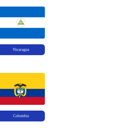
Nicaragua
Colombia