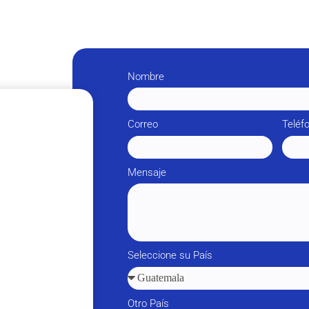
Nombre
Correo
Teléf
Mensaje
Seleccione su País
Otro País