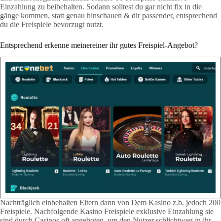
Einzahlung zu beibehalten. Sodann solltest du gar nicht fix in die
gänge kommen, statt genau hinschauen & dir passender, entsprechend
du die Freispiele bevorzugt nutzt.
Entsprechend erkenne meinereiner ihr gutes Freispiel-Angebot?
Nachträglich einbehalten Eltern dann von Dem Kasino z.b. jedoch 200
Freispiele. Nachfolgende Kasino Freispiele exklusive Einzahlung sie
sind durch Casinos oft angeboten, um den Nutzer schlichtweg in ihr