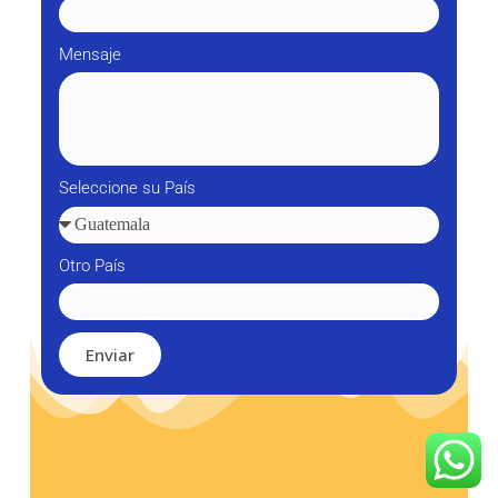
Mensaje
Seleccione su País
Otro País
Enviar