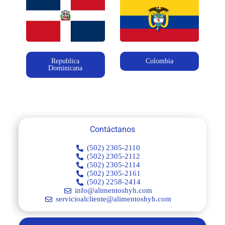
Republica
Colombia
Dominicana
Contáctanos
(502) 2305-2110
(502) 2305-2112
(502) 2305-2114
(502) 2305-2161
(502) 2258-2414
info@alimentoshyh.com
servicioalcliente@alimentoshyh.com