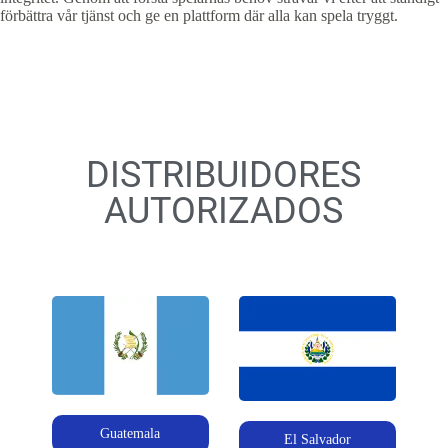
förbättra vår tjänst och ge en plattform där alla kan spela tryggt.
DISTRIBUIDORES
AUTORIZADOS
Guatemala
El Salvador