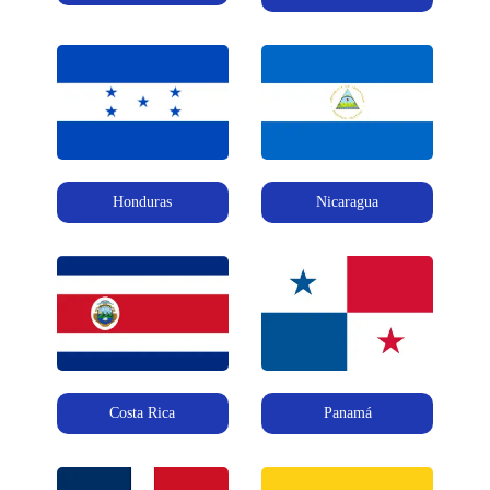
Honduras
Nicaragua
Costa Rica
Panamá