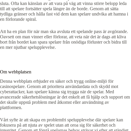
sluta. Ofta kan känslan av att vara på väg att vinna större belopp leda
till att spelare fortsätter spela längre än de borde. Genom att sätta
tydliga gränser och hålla fast vid dem kan spelare undvika att hamna i
en förlorande spiral.
Att ha en plan för när man ska avsluta ett spelande pass är avgörande.
Oavsett om man vinner eller förlorar, att veta när det är dags att kliva
bort från bordet kan spara spelare från onödiga förluster och bidra till
en mer njutbar spelupplevelse.
Om webbplatsen
Denna webbplats erbjuder en säker och trygg online-miljö för
casinospelare. Genom att prioritera användardata och skydd mot
cyberattacker, kan spelare känna sig trygga när de spelar. Med
avancerade säkerhetslösningar är det enkelt att få hjälp och support om
det skulle uppstå problem med åtkomst eller användning av
plattformen.
Vårt syfte är att skapa en problemfri spelupplevelse där spelare kan
fokusera på att njuta av spelet utan att oroa sig för säkerhet och
integritet. Genom att förstå spelarnas behov strävar vi efter att ständigt