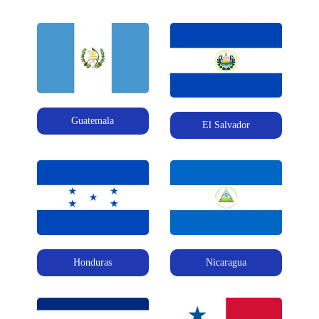
Guatemala
El Salvador
Honduras
Nicaragua