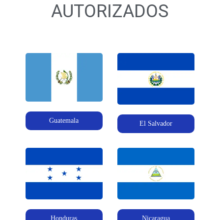
AUTORIZADOS
Guatemala
El Salvador
Honduras
Nicaragua