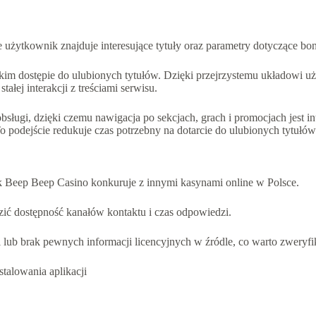
yce użytkownik znajduje interesujące tytuły oraz parametry dotyczące 
bkim dostępie do ulubionych tytułów. Dzięki przejrzystemu układowi uż
ałej interakcji z treściami serwisu.
obsługi, dzięki czemu nawigacja po sekcjach, grach i promocjach jest 
 To podejście redukuje czas potrzebny na dotarcie do ulubionych tytułów
k Beep Beep Casino konkuruje z innymi kasynami online w Polsce.
zić dostępność kanałów kontaktu i czas odpowiedzi.
ub brak pewnych informacji licencyjnych w źródle, co warto zweryfi
talowania aplikacji