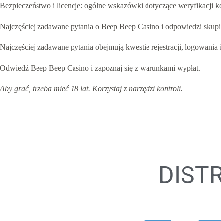
Bezpieczeństwo i licencje: ogólne wskazówki dotyczące weryfikacji k
Najczęściej zadawane pytania o Beep Beep Casino i odpowiedzi skupi
Najczęściej zadawane pytania obejmują kwestie rejestracji, logowan
Odwiedź Beep Beep Casino i zapoznaj się z warunkami wypłat.
Aby grać, trzeba mieć 18 lat. Korzystaj z narzędzi kontroli.
DIST