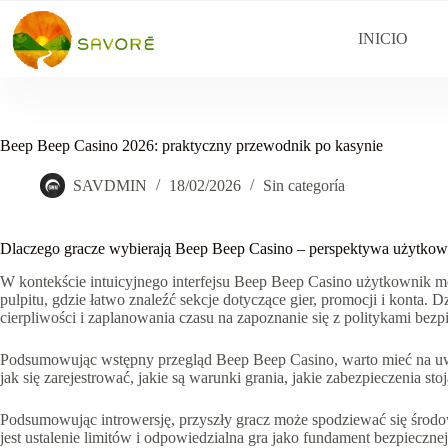
INICIO
Beep Beep Casino 2026: praktyczny przewodnik po kasynie
SAVDMIN
18/02/2026
Sin categoría
Dlaczego gracze wybierają Beep Beep Casino – perspektywa użytkow
W kontekście intuicyjnego interfejsu Beep Beep Casino użytkownik moż
pulpitu, gdzie łatwo znaleźć sekcje dotyczące gier, promocji i konta. 
cierpliwości i zaplanowania czasu na zapoznanie się z politykami bezp
Podsumowując wstępny przegląd Beep Beep Casino, warto mieć na uwadze
jak się zarejestrować, jakie są warunki grania, jakie zabezpieczenia st
Podsumowując introwersję, przyszły gracz może spodziewać się środo
jest ustalenie limitów i odpowiedzialna gra jako fundament bezpieczne