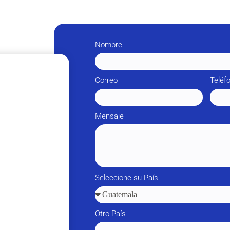
Nombre
Correo
Teléf
Mensaje
Seleccione su País
Otro País