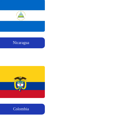
Nicaragua
Colombia