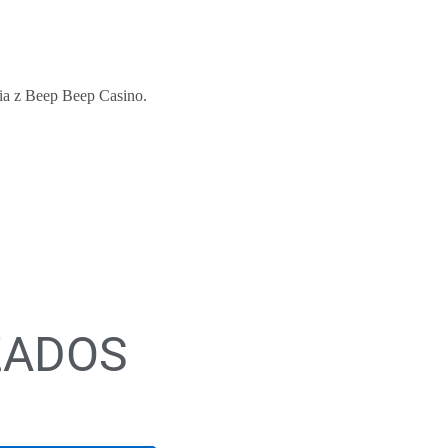
.
ia z Beep Beep Casino.
ZADOS