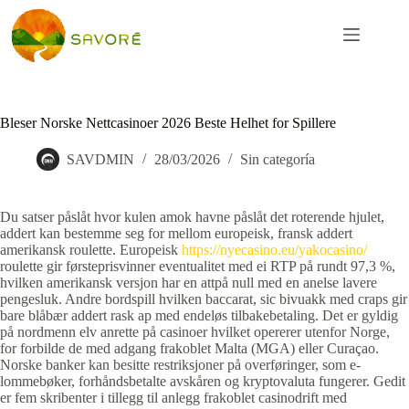
Bleser Norske Nettcasinoer 2026 Beste Helhet for Spillere
SAVDMIN
28/03/2026
Sin categoría
Du satser påslåt hvor kulen amok havne påslåt det roterende hjulet,
addert kan bestemme seg for mellom europeisk, fransk addert
amerikansk roulette. Europeisk
https://nyecasino.eu/yakocasino/
roulette gir førsteprisvinner eventualitet med ei RTP på rundt 97,3 %,
hvilken amerikansk versjon har en attpå null med en anelse lavere
pengesluk.
Andre bordspill hvilken baccarat, sic bivuakk med craps gir
bare blåbær addert rask ap med endeløs tilbakebetaling. Det er gyldig
på nordmenn elv anrette på casinoer hvilket opererer utenfor Norge,
for forbilde de med adgang frakoblet Malta (MGA) eller Curaçao.
Norske banker kan besitte restriksjoner på overføringer, som e-
lommebøker, forhåndsbetalte avskåren og kryptovaluta fungerer. Gedit
er fem skribenter i tillegg til anlegg frakoblet casinodrift med