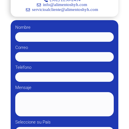
info@alimentoshyh.com
servicioalcliente@alimentoshyh.com
Nombre
Correo
Teléfono
Mensaje
Seleccione su País