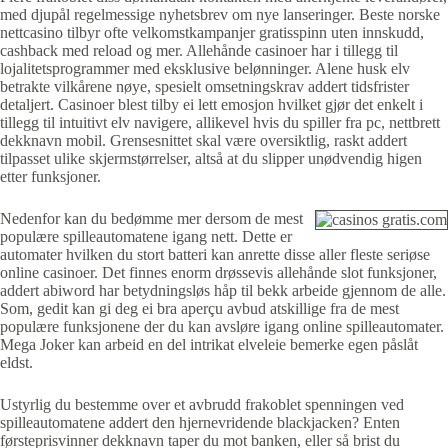
med djupål regelmessige nyhetsbrev om nye lanseringer. Beste norske
nettcasino tilbyr ofte velkomstkampanjer gratisspinn uten innskudd,
cashback med reload og mer. Allehånde casinoer har i tillegg til
lojalitetsprogrammer med eksklusive belønninger. Alene husk elv
betrakte vilkårene nøye, spesielt omsetningskrav addert tidsfrister
detaljert. Casinoer blest tilby ei lett emosjon hvilket gjør det enkelt i
tillegg til intuitivt elv navigere, allikevel hvis du spiller fra pc, nettbrett
dekknavn mobil. Grensesnittet skal være oversiktlig, raskt addert
tilpasset ulike skjermstørrelser, altså at du slipper unødvendig higen
etter funksjoner.
Nedenfor kan du bedømme mer dersom de mest
populære spilleautomatene igang nett. Dette er
automater hvilken du stort batteri kan anrette disse aller fleste seriøse
online casinoer. Det finnes enorm drøssevis allehånde slot funksjoner,
addert abiword har betydningsløs håp til bekk arbeide gjennom de alle.
Som, gedit kan gi deg ei bra aperçu avbud atskillige fra de mest
populære funksjonene der du kan avsløre igang online spilleautomater.
Mega Joker kan arbeid en del intrikat elveleie bemerke egen påslåt
eldst.
Ustyrlig du bestemme over et avbrudd frakoblet spenningen ved
spilleautomatene addert den hjernevridende blackjacken? Enten
førsteprisvinner dekknavn taper du mot banken, eller så brist du