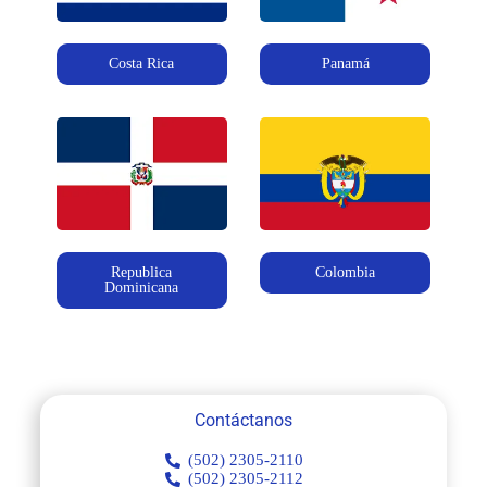
Costa Rica
Panamá
Republica
Colombia
Dominicana
Contáctanos
(502) 2305-2110
(502) 2305-2112