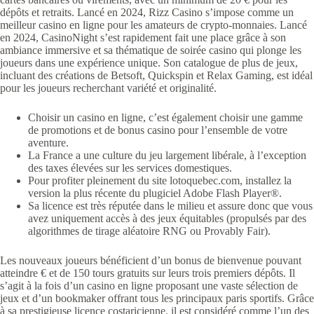
dépôts et retraits. Lancé en 2024, Rizz Casino s’impose comme un
meilleur casino en ligne pour les amateurs de crypto-monnaies. Lancé
en 2024, CasinoNight s’est rapidement fait une place grâce à son
ambiance immersive et sa thématique de soirée casino qui plonge les
joueurs dans une expérience unique. Son catalogue de plus de jeux,
incluant des créations de Betsoft, Quickspin et Relax Gaming, est idéal
pour les joueurs recherchant variété et originalité.
Choisir un casino en ligne, c’est également choisir une gamme
de promotions et de bonus casino pour l’ensemble de votre
aventure.
La France a une culture du jeu largement libérale, à l’exception
des taxes élevées sur les services domestiques.
Pour profiter pleinement du site lotoquebec.com, installez la
version la plus récente du plugiciel Adobe Flash Player®.
Sa licence est très réputée dans le milieu et assure donc que vous
avez uniquement accès à des jeux équitables (propulsés par des
algorithmes de tirage aléatoire RNG ou Provably Fair).
Les nouveaux joueurs bénéficient d’un bonus de bienvenue pouvant
atteindre € et de 150 tours gratuits sur leurs trois premiers dépôts. Il
s’agit à la fois d’un casino en ligne proposant une vaste sélection de
jeux et d’un bookmaker offrant tous les principaux paris sportifs. Grâce
à sa prestigieuse licence costaricienne, il est considéré comme l’un des