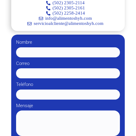
(502) 2305-2114
(502) 2305-2161
(502) 2258-2414
info@alimentoshyh.com
servicioalcliente@alimentoshyh.com
Nombre
Correo
Teléfono
Mensaje