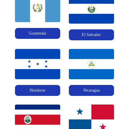
Guatemala
El Salvador
Honduras
Nicaragua