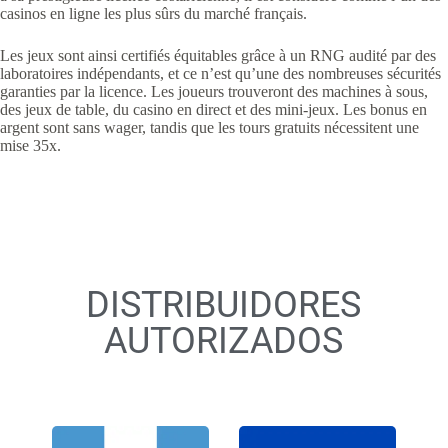
casinos en ligne les plus sûrs du marché français.
Les jeux sont ainsi certifiés équitables grâce à un RNG audité par des
laboratoires indépendants, et ce n’est qu’une des nombreuses sécurités
garanties par la licence. Les joueurs trouveront des machines à sous,
des jeux de table, du casino en direct et des mini-jeux. Les bonus en
argent sont sans wager, tandis que les tours gratuits nécessitent une
mise 35x.
DISTRIBUIDORES
AUTORIZADOS