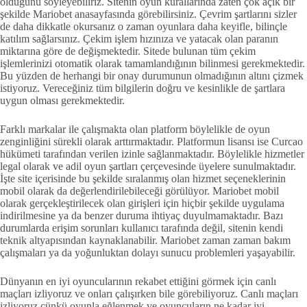
olduğunu söyleyebiliriz. Sitenin oyun kurallarında zaten çok açık bir
şekilde Mariobet anasayfasında görebilirsiniz. Çevrim şartlarını sizler
de daha dikkatle okursanız o zaman oyunlara daha keyifle, bilinçle
katılım sağlarsınız. Çekim işlem hızınıza ve yatacak olan paranın
miktarına göre de değişmektedir. Sitede bulunan tüm çekim
işlemlerinizi otomatik olarak tamamlandığının bilinmesi gerekmektedir.
Bu yüzden de herhangi bir onay durumunun olmadığının altını çizmek
istiyoruz. Vereceğiniz tüm bilgilerin doğru ve kesinlikle de şartlara
uygun olması gerekmektedir.
Farklı markalar ile çalışmakta olan platform böylelikle de oyun
zenginliğini sürekli olarak arttırmaktadır. Platformun lisansı ise Curcao
hükümeti tarafından verilen izinle sağlanmaktadır. Böylelikle hizmetler
legal olarak ve adil oyun şartları çerçevesinde üyelere sunulmaktadır.
İşte site içerisinde bu şekilde sıralanmış olan hizmet seçeneklerinin
mobil olarak da değerlendirilebileceği görülüyor. Mariobet mobil
olarak gerçekleştirilecek olan girişleri için hiçbir şekilde uygulama
indirilmesine ya da benzer duruma ihtiyaç duyulmamaktadır. Bazı
durumlarda erişim sorunları kullanıcı tarafında değil, sitenin kendi
teknik altyapısından kaynaklanabilir. Mariobet zaman zaman bakım
çalışmaları ya da yoğunluktan dolayı sunucu problemleri yaşayabilir.
Dünyanın en iyi oyuncularının rekabet ettiğini görmek için canlı
maçları izliyoruz ve onları çalışırken bile görebiliyoruz. Canlı maçları
izliyoruz çünkü oyunla eğlenmek ve oyuncuların ne kadar iyi