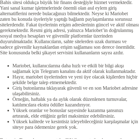
Bahis sitesi oldukça büyük bir finans desteğiyle hizmet vermektedir.
Yani sanal kumar işletmelerinde önemli olan asıl eylem giriş
alternatiflerini nerede bulacağınızı bilmektedir. Neyse ki Mariobet
zaten bu konuda üyeleriyle yaptığı bağlantı paylaşımlarına sorunsuz
sitelerdendir. Fakat üyelerinin erişim adreslerinin güncel ve aktif olması
gerekmektedir. Resmi giriş adresi, yalnızca Mariobet’in doğrulanmış
sosyal medya hesapları ve güvenilir platformlar üzerinden
duyurulmaktadır. Kullanıcıların, sahte sitelerden uzak durması ve
sadece güvenilir kaynaklardan erişim sağlaması son derece önemlidir.
Site konusunda belki şikayet servisini kullananların sayısı azdır.
Mariobet, kullanıcılarına daha hızlı ve etkili bir bilgi akışı
sağlamak için Telegram kanalını da aktif olarak kullanmaktadır.
Hayır, mariobet üyelerinden ve yeni üye olacak kişilerden hiçbir
şekilde belge talep etmemektedir.
Giriş butonlarına tıklayarak güvenli ve en son Mariobet adresine
ulaşabilirsiniz.
Örneğin, haftalık ya da aylık olarak düzenlenen turnuvalar,
katılımcılara ekstra ödüller kazandırıyor.
Yüksek oranlar ve bonuslar sayesinde kazanma şansınızı
artırarak, elde ettiğiniz geliri maksimize edebilirsiniz.
Yüksek kalitede ve kesintisiz izleyebileceğiniz karşılaşmalar için
siteye para ödemenize gerek yok.