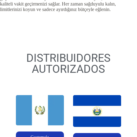
kaliteli vakit geçirmenizi sağlar. Her zaman sağduyulu kalın,
limitlerinizi koyun ve sadece ayırdığınız bütçeyle eğlenin.
DISTRIBUIDORES
AUTORIZADOS