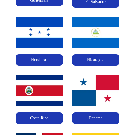
Guatemala
El Salvador
Honduras
Nicaragua
Costa Rica
Panamá