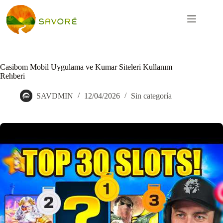
Casibom Mobil Uygulama ve Kumar Siteleri Kullanım
Rehberi
SAVDMIN
12/04/2026
Sin categoría