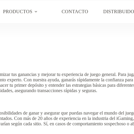
PRODUCTOS
CONTACTO
DISTRIBUID
izar tus ganancias y mejorar tu experiencia de juego general. Para jug
nto experto. Con nuestra ayuda, ganarás rápidamente la confianza para 
r tu primer depósito y entender las estrategias básicas para diferentes
idades, asegurando transacciones rápidas y seguras.
posibilidades de ganar y asegurar que puedas navegar el mundo del jue
ntados. Con más de 20 años de experiencia en la industria del iGaming,
 varían según cada sitio. Sí, en casos de comportamiento sospechoso o 