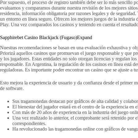
Por supuesto, el proceso de registro también debe ser lo más sencillo p
evaluamos y comparamos durante nuestra revisión de los mejores sitios 
residencia, información obligatoria por razones legales y de seguridad
un entorno en línea seguro. Ofrecen los mejores juegos de la industri
Play. Una vez comparados los casinos y teniendo en cuenta el resultado
Sapphirebet Casino Blackjack (Fugaso)Expand
Nuestras recomendaciones se basan en una evaluación exhaustiva y objeti
Priorizá aquellos casinos que promuevan el juego responsable y que pr
y los jugadores. Estas entidades no solo otorgan licencias y regulan lo
responsable. En Argentina, la regulación de los casinos en línea está de
reguladoras. Es importante poder encontrar un casino que se ajuste a t
Esto mejora la experiencia de usuario y da confianza desde el primer 
de software.
Sus tragamonedas destacan por gráficos de alta calidad y colabor
El bienestar del jugador estará en el centro de la experiencia en 
Con más de 20 años de experiencia en la industria del juego onl
Una vez realizado lo anterior, el comprobante será retenido por e
correspondientes.
Ha revolucionado las tragamonedas online con gráficos de vangua