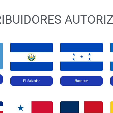
RIBUIDORES AUTORI
El Salvador
Honduras