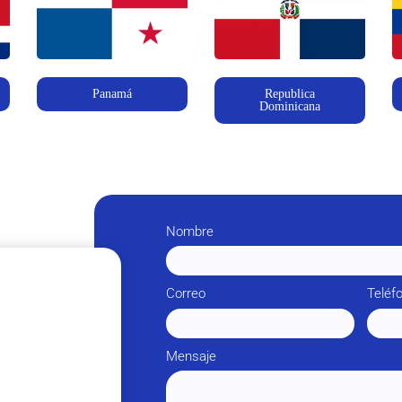
Republica
Panamá
Dominicana
Nombre
Correo
Teléf
Mensaje