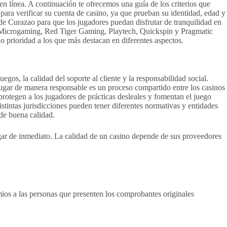
en línea. A continuación te ofrecemos una guía de los criterios que
para verificar su cuenta de casino, ya que prueban su identidad, edad y
de Curazao para que los jugadores puedan disfrutar de tranquilidad en
O, Microgaming, Red Tiger Gaming, Playtech, Quickspin y Pragmatic
 prioridad a los que más destacan en diferentes aspectos.
os, la calidad del soporte al cliente y la responsabilidad social.
ugar de manera responsable es un proceso compartido entre los casinos
 protegen a los jugadores de prácticas desleales y fomentan el juego
istintas jurisdicciones pueden tener diferentes normativas y entidades
 de buena calidad.
gar de inmediato. La calidad de un casino depende de sus proveedores
emios a las personas que presenten los comprobantes originales