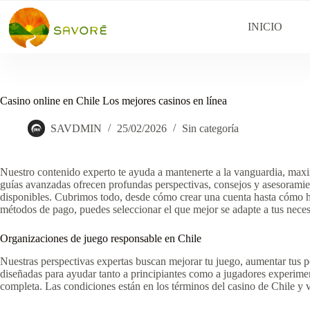
INICIO
Casino online en Chile Los mejores casinos en línea
SAVDMIN
25/02/2026
Sin categoría
Nuestro contenido experto te ayuda a mantenerte a la vanguardia, maxim
guías avanzadas ofrecen profundas perspectivas, consejos y asesoramie
disponibles. Cubrimos todo, desde cómo crear una cuenta hasta cómo hace
métodos de pago, puedes seleccionar el que mejor se adapte a tus neces
Organizaciones de juego responsable en Chile
Nuestras perspectivas expertas buscan mejorar tu juego, aumentar tus 
diseñadas para ayudar tanto a principiantes como a jugadores experime
completa. Las condiciones están en los términos del casino de Chile y