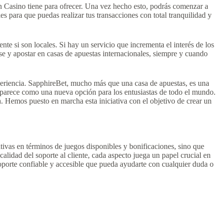
in Casino tiene para ofrecer. Una vez hecho esto, podrás comenzar a
 para que puedas realizar tus transacciones con total tranquilidad y
te si son locales. Si hay un servicio que incrementa el interés de los
rse y apostar en casas de apuestas internacionales, siempre y cuando
eriencia. SapphireBet, mucho más que una casa de apuestas, es una
 aparece como una nueva opción para los entusiastas de todo el mundo.
. Hemos puesto en marcha esta iniciativa con el objetivo de crear un
tivas en términos de juegos disponibles y bonificaciones, sino que
alidad del soporte al cliente, cada aspecto juega un papel crucial en
oporte confiable y accesible que pueda ayudarte con cualquier duda o