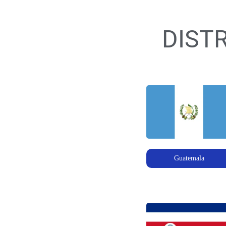
DIST
Guatemala