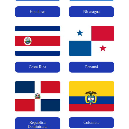
Honduras
Nicaragua
Costa Rica
Panamá
Republica
Colombia
Dominicana