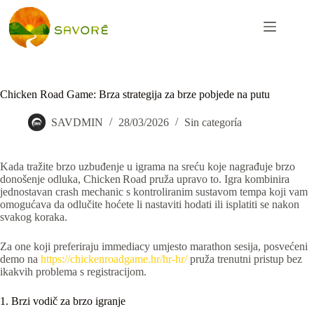
Chicken Road Game: Brza strategija za brze pobjede na putu
SAVDMIN
28/03/2026
Sin categoría
Kada tražite brzo uzbuđenje u igrama na sreću koje nagrađuje brzo
donošenje odluka, Chicken Road pruža upravo to. Igra kombinira
jednostavan crash mechanic s kontroliranim sustavom tempa koji vam
omogućava da odlučite hoćete li nastaviti hodati ili isplatiti se nakon
svakog koraka.
Za one koji preferiraju immediacy umjesto marathon sesija, posvećeni
demo na
https://chickenroadgame.hr/hr-hr/
pruža trenutni pristup bez
ikakvih problema s registracijom.
1. Brzi vodič za brzo igranje