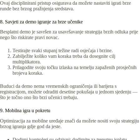
Ovaj disciplinirani pristup osigurava da možete nastaviti igrati brze
runde bez brzog pražnjenja sredstava.
8. Savjeti za demo igranje za brze učenike
Besplatni demo je savršen za usavršavanje strategija brzih odluka prije
nego što riskirate pravi novac.
Testirajte svaki stupanj težine radi osjećaja i brzine.
Zabilježite koliko vam koraka treba da dosegnite cilj
multiplikatora.
Prilagodite svoju točku izlaska na temelju zapaženih prosječnih
brojeva koraka.
Buduci da demo nema vremenskih ograničenja ili barijera s
registracijom, možete odraditi desetine pokušaja u jednom sjedenju —
što je točno ono što brzi učenici trebaju.
9. Mobilna igra u pokretu
Optimizacija za mobilne uređaje znači da možete nositi svoju strategiju
brzog igranja gdje god da jeste.
Dodirni kontroleri su odzivni; dodirnite za trenutnu isplatu.