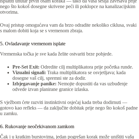
isplatiti unutar prvih osam koraka — tako da vaša sesija završava prije
nego što kokoš dosegne skrivene peći ili poklopce na kanalizacijskim
otvorima.
Ovaj pristup omogućava vam da brzo odradite nekoliko ciklusa, svaki
s malom dobiti koja se s vremenom zbraja.
5. Ovladavanje vremenom isplate
Vremenska točka je sve kada želite ostvariti brze pobjede.
Pre‑Set Exit:
Odredite cilj multiplikatora prije početka runde.
Vizualni signali:
Traka multiplikatora se osvjetljava; kada
dosegne vaš cilj, spremni ste za dodir.
Izbjegavanje panike:
Nemojte dopustiti da vas uzbuđenje
odvede izvan planirane granice izlaska.
S vježbom ćete razviti instinktivni osjećaj kada treba dodirnuti —
gotovo kao refleks — da zaključite dobitak prije nego što kokoš padne
u zamku.
6. Rukovanje neočekivanom zamkom
Čak i u kratkim burstovima, jedan pogrešan korak može uništiti vašu