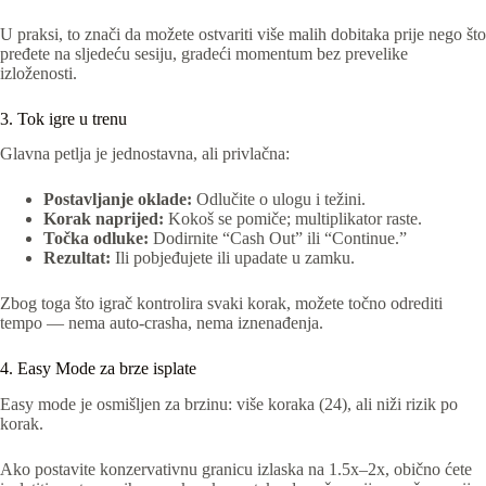
U praksi, to znači da možete ostvariti više malih dobitaka prije nego što
pređete na sljedeću sesiju, gradeći momentum bez prevelike
izloženosti.
3. Tok igre u trenu
Glavna petlja je jednostavna, ali privlačna:
Postavljanje oklade:
Odlučite o ulogu i težini.
Korak naprijed:
Kokoš se pomiče; multiplikator raste.
Točka odluke:
Dodirnite “Cash Out” ili “Continue.”
Rezultat:
Ili pobjeđujete ili upadate u zamku.
Zbog toga što igrač kontrolira svaki korak, možete točno odrediti
tempo — nema auto‑crasha, nema iznenađenja.
4. Easy Mode za brze isplate
Easy mode je osmišljen za brzinu: više koraka (24), ali niži rizik po
korak.
Ako postavite konzervativnu granicu izlaska na 1.5x–2x, obično ćete