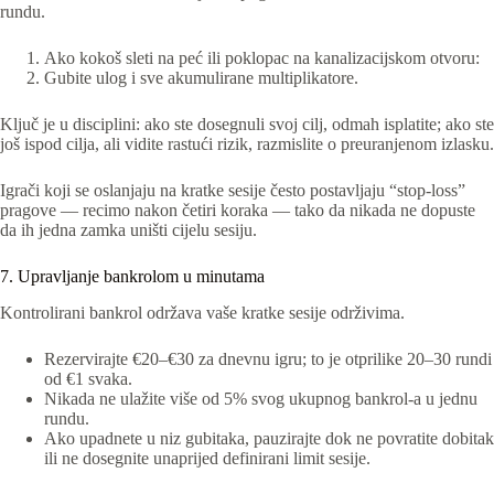
rundu.
Ako kokoš sleti na peć ili poklopac na kanalizacijskom otvoru:
Gubite ulog i sve akumulirane multiplikatore.
Ključ je u disciplini: ako ste dosegnuli svoj cilj, odmah isplatite; ako ste
još ispod cilja, ali vidite rastući rizik, razmislite o preuranjenom izlasku.
Igrači koji se oslanjaju na kratke sesije često postavljaju “stop‑loss”
pragove — recimo nakon četiri koraka — tako da nikada ne dopuste
da ih jedna zamka uništi cijelu sesiju.
7. Upravljanje bankrolom u minutama
Kontrolirani bankrol održava vaše kratke sesije održivima.
Rezervirajte €20–€30 za dnevnu igru; to je otprilike 20–30 rundi
od €1 svaka.
Nikada ne ulažite više od 5% svog ukupnog bankrol-a u jednu
rundu.
Ako upadnete u niz gubitaka, pauzirajte dok ne povratite dobitak
ili ne dosegnite unaprijed definirani limit sesije.