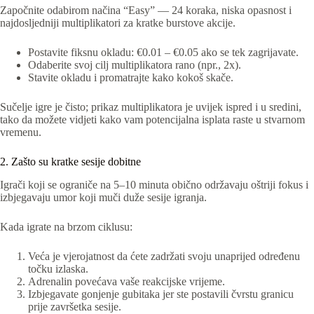
Započnite odabirom načina “Easy” — 24 koraka, niska opasnost i
najdosljedniji multiplikatori za kratke burstove akcije.
Postavite fiksnu okladu: €0.01 – €0.05 ako se tek zagrijavate.
Odaberite svoj cilj multiplikatora rano (npr., 2x).
Stavite okladu i promatrajte kako kokoš skače.
Sučelje igre je čisto; prikaz multiplikatora je uvijek ispred i u sredini,
tako da možete vidjeti kako vam potencijalna isplata raste u stvarnom
vremenu.
2. Zašto su kratke sesije dobitne
Igrači koji se ograniče na 5–10 minuta obično održavaju oštriji fokus i
izbjegavaju umor koji muči duže sesije igranja.
Kada igrate na brzom ciklusu:
Veća je vjerojatnost da ćete zadržati svoju unaprijed određenu
točku izlaska.
Adrenalin povećava vaše reakcijske vrijeme.
Izbjegavate gonjenje gubitaka jer ste postavili čvrstu granicu
prije završetka sesije.