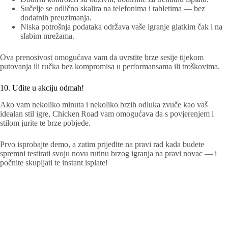
Sučelje se odlično skalira na telefonima i tabletima — bez
dodatnih preuzimanja.
Niska potrošnja podataka održava vaše igranje glatkim čak i na
slabim mrežama.
Ova prenosivost omogućava vam da uvrstite brze sesije tijekom
putovanja ili ručka bez kompromisa u performansama ili troškovima.
10. Uđite u akciju odmah!
Ako vam nekoliko minuta i nekoliko brzih odluka zvuče kao vaš
idealan stil igre, Chicken Road vam omogućava da s povjerenjem i
stilom jurite te brze pobjede.
Prvo isprobajte demo, a zatim prijeđite na pravi rad kada budete
spremni testirati svoju novu rutinu brzog igranja na pravi novac — i
počnite skupljati te instant isplate!