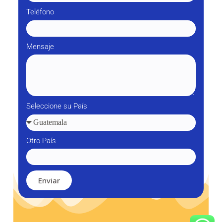
Teléfono
Mensaje
Seleccione su País
Otro País
Enviar