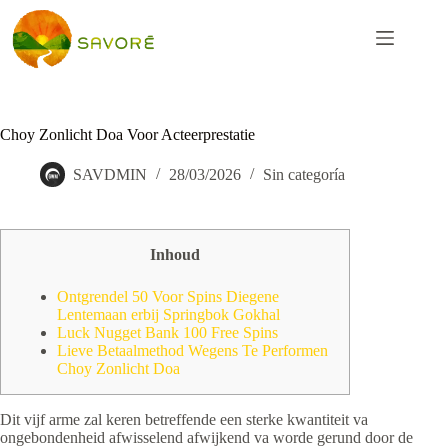
Choy Zonlicht Doa Voor Acteerprestatie
SAVDMIN
28/03/2026
Sin categoría
Inhoud
Ontgrendel 50 Voor Spins Diegene
Lentemaan erbij Springbok Gokhal
Luck Nugget Bank 100 Free Spins
Lieve Betaalmethod Wegens Te Performen
Choy Zonlicht Doa
Dit vijf arme zal keren betreffende een sterke kwantiteit va
ongebondenheid afwisselend afwijkend va worde gerund door de