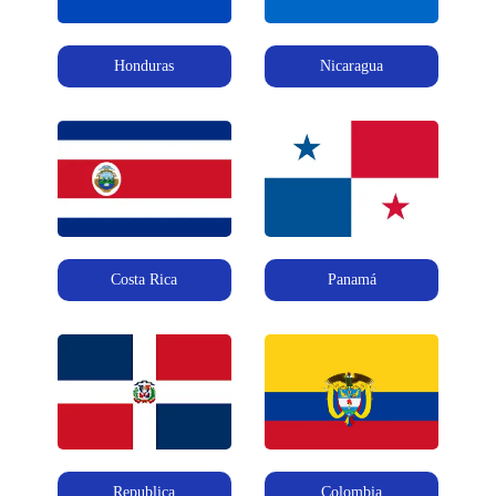
Honduras
Nicaragua
Costa Rica
Panamá
Republica
Colombia