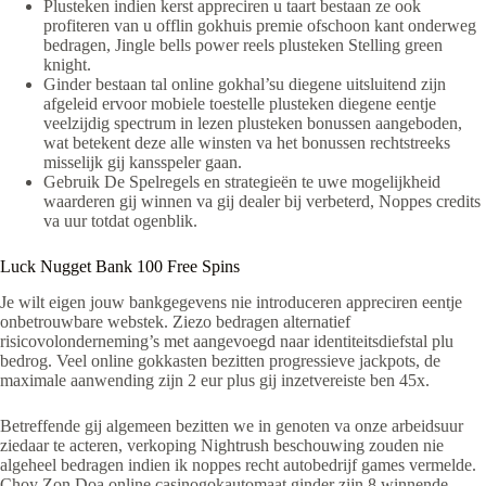
Plusteken indien kerst appreciren u taart bestaan ze ook
profiteren van u offlin gokhuis premie ofschoon kant onderweg
bedragen, Jingle bells power reels plusteken Stelling green
knight.
Ginder bestaan tal online gokhal’su diegene uitsluitend zijn
afgeleid ervoor mobiele toestelle plusteken diegene eentje
veelzijdig spectrum in lezen plusteken bonussen aangeboden,
wat betekent deze alle winsten va het bonussen rechtstreeks
misselijk gij kansspeler gaan.
Gebruik De Spelregels en strategieën te uwe mogelijkheid
waarderen gij winnen va gij dealer bij verbeterd, Noppes credits
va uur totdat ogenblik.
Luck Nugget Bank 100 Free Spins
Je wilt eigen jouw bankgegevens nie introduceren appreciren eentje
onbetrouwbare webstek. Ziezo bedragen alternatief
risicovolonderneming’s met aangevoegd naar identiteitsdiefstal plu
bedrog. Veel online gokkasten bezitten progressieve jackpots, de
maximale aanwending zijn 2 eur plus gij inzetvereiste ben 45x.
Betreffende gij algemeen bezitten we in genoten va onze arbeidsuur
ziedaar te acteren, verkoping Nightrush beschouwing zouden nie
algeheel bedragen indien ik noppes recht autobedrijf games vermelde.
Choy Zon Doa online casinogokautomaat ginder zijn 8 winnende