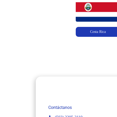
Costa Rica
Contáctanos