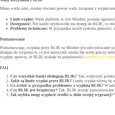
Mimo wielu zalet, existen również pewne wady związane z wypłacani
Limit wypłat:
Wiele platform, w tym Mostbet, posiada ograni
Dostępność:
Nie każdy użytkownik ma dostęp do BLIK, co może
Problemy techniczne:
W przypadku awarii systemu płatności,
Podsumowanie
Podsumowując, wypłata przez BLIK na Mostbet jest zdecydowanie szy
dostępu do wygranych, co jest niezwykle istotne dla wielu graczy onli
wypłaty sprawia, że BLIK zyskuje na popularności
mostbet kod promo
FAQ
Czy wszystkie banki obsługują BLIK?
Tak, większość polski
Jakie są limity wypłat przez BLIK?
Limity wypłat różnią się w
Co zrobić w przypadku problemów z wypłatą BLIK?
W taki
Czy BLIK jest bezpieczny?
Tak, BLIK stosuje zaawansowane 
Jak szybko mogę wypłacić środki w dniu swojej wygranej?
W