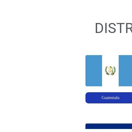
DIST
Guatemala