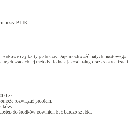
wo przez BLIK.
 bankowe czy karty płatnicze. Daje możliwość natychmiastowego
lnych wadach tej metody. Jednak jakość usług oraz czas realizacji
000 zł.
a pomoże rozwiązać problem.
odków.
ostęp do środków powinien być bardzo szybki.