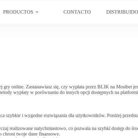
PRODUCTOS
CONTACTO
DISTRIBUID
gry online. Zastanawiasz się, czy wypłata przez BLIK na Mostbet jes
j metody wypłaty w porównaniu do innych opcji dostępnych na platformi
jąca szybkie i wygodne rozwiązania dla użytkowników. Poniżej przeds
zaj realizowane natychmiastowo, co pozwala na szybki dostęp do śr
 chroni twoje dane finansowe.