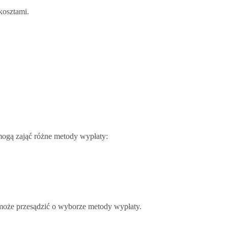
kosztami.
mogą zająć różne metody wypłaty:
 może przesądzić o wyborze metody wypłaty.