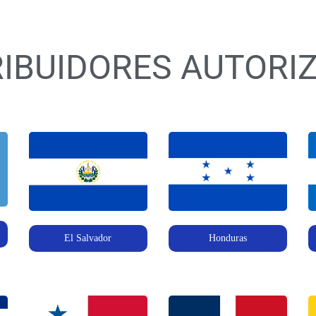
RIBUIDORES AUTORI
El Salvador
Honduras