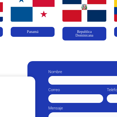
Republica
Panamá
Dominicana
Nombre
Correo
Teléf
Mensaje