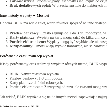
Łatwość użycia:
Proces wypłaty jest prosty i intuicyjny, co czy
Brak dodatkowych opłat:
W przeciwieństwie do niektórych in
Inne metody wypłaty w Mostbet
Chociaż BLIK ma wiele zalet, warto również spojrzeć na inne dostępne
Przelew bankowy:
Często zajmuje od 1 do 3 dni roboczych, w 
Karty płatnicze:
Wypłaty na karty mogą zająć do kilku dni, co c
Portfele elektroniczne:
Wypłaty mogą być szybkie, ale nie wszys
Krytpowaluty:
Umożliwiają szybkie transakcje, ale są bardzie
Porównanie czasu realizacji wypłat
Kiedy porównamy czas realizacji wypłat z różnych metod, BLIK wypad
BLIK: Natychmiastowa wypłata.
Przelew bankowy: 1-3 dni robocze.
Karty płatnicze: 2-5 dni roboczych.
Portfele elektroniczne: Zazwyczaj od razu, ale czasami mogą 
Jak widać, BLIK wyróżnia się na tle innych metod, zapewniając najsz
Wady korzystania z BLIK