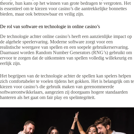
theorie, hun kans op het winnen van grote bedragen te vergroten. Het
is essentieel om te kiezen voor casino’s die aantrekkelijke bonnettes
bieden, maar ook betrouwbaar en veilig zijn.
De rol van software en technologie in online casino’s
De technologie achter online casino’s heeft een aanzienlijke impact op
de algehele speelervaring. Moderne software zorgt voor een
realistische weergave van spellen en een soepele gebruikerservaring.
Daarnaast worden Random Number Generators (RNG’s) gebruikt om
ervoor te zorgen dat de uitkomsten van spellen volledig willekeurig en
eerlijk zijn.
Het begrijpen van de technologie achter de spellen kan spelers helpen
zich comfortabeler te voelen tijdens het gokken. Het is belangrijk om te
kiezen voor casino’s die gebruik maken van gerenommeerde
softwareontwikkelaars, aangezien zij doorgaans hogere standaarden
hanteren als het gaat om fair play en spelintegriteit.