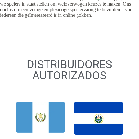
we spelers in staat stellen om weloverwogen keuzes te maken. Ons
doel is om een veilige en plezierige speelervaring te bevorderen voor
iedereen die geïnteresseerd is in online gokken.
DISTRIBUIDORES
AUTORIZADOS