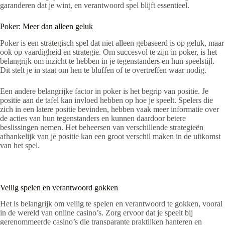
garanderen dat je wint, en verantwoord spel blijft essentieel.
Poker: Meer dan alleen geluk
Poker is een strategisch spel dat niet alleen gebaseerd is op geluk, maar
ook op vaardigheid en strategie. Om succesvol te zijn in poker, is het
belangrijk om inzicht te hebben in je tegenstanders en hun speelstijl.
Dit stelt je in staat om hen te bluffen of te overtreffen waar nodig.
Een andere belangrijke factor in poker is het begrip van positie. Je
positie aan de tafel kan invloed hebben op hoe je speelt. Spelers die
zich in een latere positie bevinden, hebben vaak meer informatie over
de acties van hun tegenstanders en kunnen daardoor betere
beslissingen nemen. Het beheersen van verschillende strategieën
afhankelijk van je positie kan een groot verschil maken in de uitkomst
van het spel.
Veilig spelen en verantwoord gokken
Het is belangrijk om veilig te spelen en verantwoord te gokken, vooral
in de wereld van online casino’s. Zorg ervoor dat je speelt bij
gerenommeerde casino’s die transparante praktijken hanteren en