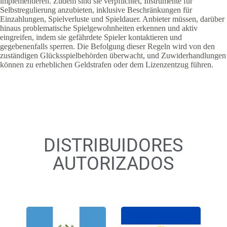
implementieren. Zudem sind sie verpflichtet, Instrumente für
Selbstregulierung anzubieten, inklusive Beschränkungen für
Einzahlungen, Spielverluste und Spieldauer. Anbieter müssen, darüber
hinaus problematische Spielgewohnheiten erkennen und aktiv
eingreifen, indem sie gefährdete Spieler kontaktieren und
gegebenenfalls sperren. Die Befolgung dieser Regeln wird von den
zuständigen Glücksspielbehörden überwacht, und Zuwiderhandlungen
können zu erheblichen Geldstrafen oder dem Lizenzentzug führen.
DISTRIBUIDORES
AUTORIZADOS