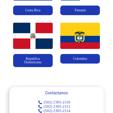
Costa Rica
Panamá
Republica
Colombia
Dominicana
Contáctanos
(502) 2305-2110
(502) 2305-2112
(502) 2305-2114