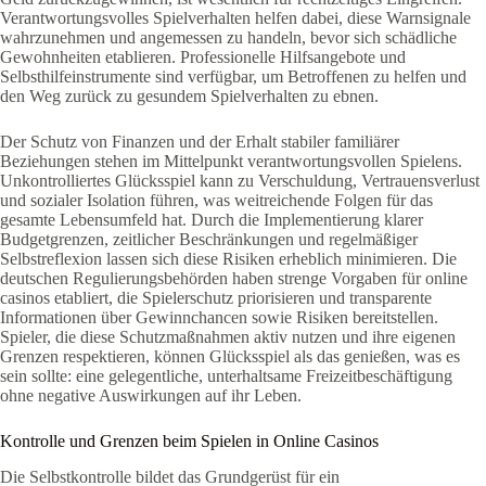
Verantwortungsvolles Spielverhalten helfen dabei, diese Warnsignale
wahrzunehmen und angemessen zu handeln, bevor sich schädliche
Gewohnheiten etablieren. Professionelle Hilfsangebote und
Selbsthilfeinstrumente sind verfügbar, um Betroffenen zu helfen und
den Weg zurück zu gesundem Spielverhalten zu ebnen.
Der Schutz von Finanzen und der Erhalt stabiler familiärer
Beziehungen stehen im Mittelpunkt verantwortungsvollen Spielens.
Unkontrolliertes Glücksspiel kann zu Verschuldung, Vertrauensverlust
und sozialer Isolation führen, was weitreichende Folgen für das
gesamte Lebensumfeld hat. Durch die Implementierung klarer
Budgetgrenzen, zeitlicher Beschränkungen und regelmäßiger
Selbstreflexion lassen sich diese Risiken erheblich minimieren. Die
deutschen Regulierungsbehörden haben strenge Vorgaben für online
casinos etabliert, die Spielerschutz priorisieren und transparente
Informationen über Gewinnchancen sowie Risiken bereitstellen.
Spieler, die diese Schutzmaßnahmen aktiv nutzen und ihre eigenen
Grenzen respektieren, können Glücksspiel als das genießen, was es
sein sollte: eine gelegentliche, unterhaltsame Freizeitbeschäftigung
ohne negative Auswirkungen auf ihr Leben.
Kontrolle und Grenzen beim Spielen in Online Casinos
Die Selbstkontrolle bildet das Grundgerüst für ein