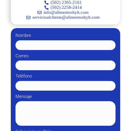
(502) 2305-2161
(502) 2258-2414
info@alimentoshyh.com
servicioalcliente@alimentoshyh.com
Nombre
Correo
Teléfono
Mensaje