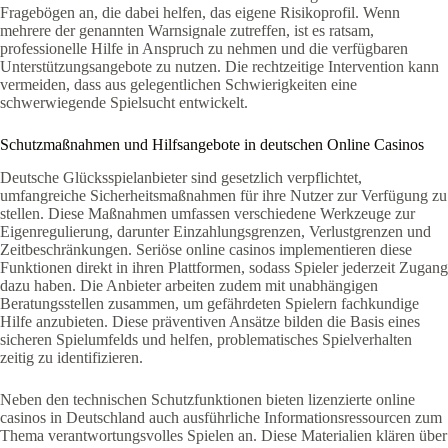
Fragebögen an, die dabei helfen, das eigene Risikoprofil. Wenn
mehrere der genannten Warnsignale zutreffen, ist es ratsam,
professionelle Hilfe in Anspruch zu nehmen und die verfügbaren
Unterstützungsangebote zu nutzen. Die rechtzeitige Intervention kann
vermeiden, dass aus gelegentlichen Schwierigkeiten eine
schwerwiegende Spielsucht entwickelt.
Schutzmaßnahmen und Hilfsangebote in deutschen Online Casinos
Deutsche Glücksspielanbieter sind gesetzlich verpflichtet,
umfangreiche Sicherheitsmaßnahmen für ihre Nutzer zur Verfügung zu
stellen. Diese Maßnahmen umfassen verschiedene Werkzeuge zur
Eigenregulierung, darunter Einzahlungsgrenzen, Verlustgrenzen und
Zeitbeschränkungen. Seriöse online casinos implementieren diese
Funktionen direkt in ihren Plattformen, sodass Spieler jederzeit Zugang
dazu haben. Die Anbieter arbeiten zudem mit unabhängigen
Beratungsstellen zusammen, um gefährdeten Spielern fachkundige
Hilfe anzubieten. Diese präventiven Ansätze bilden die Basis eines
sicheren Spielumfelds und helfen, problematisches Spielverhalten
zeitig zu identifizieren.
Neben den technischen Schutzfunktionen bieten lizenzierte online
casinos in Deutschland auch ausführliche Informationsressourcen zum
Thema verantwortungsvolles Spielen an. Diese Materialien klären über