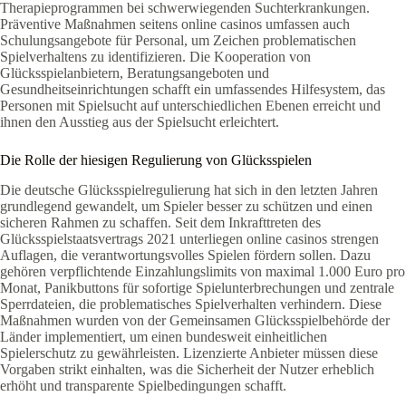
Therapieprogrammen bei schwerwiegenden Suchterkrankungen.
Präventive Maßnahmen seitens online casinos umfassen auch
Schulungsangebote für Personal, um Zeichen problematischen
Spielverhaltens zu identifizieren. Die Kooperation von
Glücksspielanbietern, Beratungsangeboten und
Gesundheitseinrichtungen schafft ein umfassendes Hilfesystem, das
Personen mit Spielsucht auf unterschiedlichen Ebenen erreicht und
ihnen den Ausstieg aus der Spielsucht erleichtert.
Die Rolle der hiesigen Regulierung von Glücksspielen
Die deutsche Glücksspielregulierung hat sich in den letzten Jahren
grundlegend gewandelt, um Spieler besser zu schützen und einen
sicheren Rahmen zu schaffen. Seit dem Inkrafttreten des
Glücksspielstaatsvertrags 2021 unterliegen online casinos strengen
Auflagen, die verantwortungsvolles Spielen fördern sollen. Dazu
gehören verpflichtende Einzahlungslimits von maximal 1.000 Euro pro
Monat, Panikbuttons für sofortige Spielunterbrechungen und zentrale
Sperrdateien, die problematisches Spielverhalten verhindern. Diese
Maßnahmen wurden von der Gemeinsamen Glücksspielbehörde der
Länder implementiert, um einen bundesweit einheitlichen
Spielerschutz zu gewährleisten. Lizenzierte Anbieter müssen diese
Vorgaben strikt einhalten, was die Sicherheit der Nutzer erheblich
erhöht und transparente Spielbedingungen schafft.