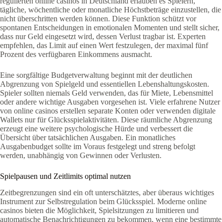
regulierten online casinos in Deutschland erlauben es Spielern,
tägliche, wöchentliche oder monatliche Höchstbeträge einzustellen, die
nicht überschritten werden können. Diese Funktion schützt vor
spontanen Entscheidungen in emotionalen Momenten und stellt sicher,
dass nur Geld eingesetzt wird, dessen Verlust tragbar ist. Experten
empfehlen, das Limit auf einen Wert festzulegen, der maximal fünf
Prozent des verfügbaren Einkommens ausmacht.
Eine sorgfältige Budgetverwaltung beginnt mit der deutlichen
Abgrenzung von Spielgeld und essentiellen Lebenshaltungskosten.
Spieler sollten niemals Geld verwenden, das für Miete, Lebensmittel
oder andere wichtige Ausgaben vorgesehen ist. Viele erfahrene Nutzer
von online casinos erstellen separate Konten oder verwenden digitale
Wallets nur für Glücksspielaktivitäten. Diese räumliche Abgrenzung
erzeugt eine weitere psychologische Hürde und verbessert die
Übersicht über tatsächlichen Ausgaben. Ein monatliches
Ausgabenbudget sollte im Voraus festgelegt und streng befolgt
werden, unabhängig von Gewinnen oder Verlusten.
Spielpausen und Zeitlimits optimal nutzen
Zeitbegrenzungen sind ein oft unterschätztes, aber überaus wichtiges
Instrument zur Selbstregulation beim Glücksspiel. Moderne online
casinos bieten die Möglichkeit, Spielsitzungen zu limitieren und
automatische Benachrichtigungen zu bekommen, wenn eine bestimmte