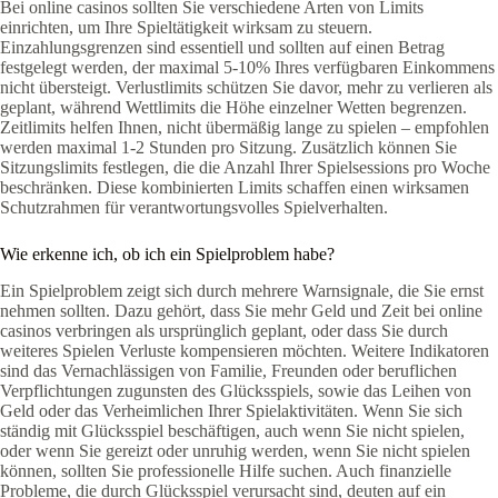
Bei online casinos sollten Sie verschiedene Arten von Limits
einrichten, um Ihre Spieltätigkeit wirksam zu steuern.
Einzahlungsgrenzen sind essentiell und sollten auf einen Betrag
festgelegt werden, der maximal 5-10% Ihres verfügbaren Einkommens
nicht übersteigt. Verlustlimits schützen Sie davor, mehr zu verlieren als
geplant, während Wettlimits die Höhe einzelner Wetten begrenzen.
Zeitlimits helfen Ihnen, nicht übermäßig lange zu spielen – empfohlen
werden maximal 1-2 Stunden pro Sitzung. Zusätzlich können Sie
Sitzungslimits festlegen, die die Anzahl Ihrer Spielsessions pro Woche
beschränken. Diese kombinierten Limits schaffen einen wirksamen
Schutzrahmen für verantwortungsvolles Spielverhalten.
Wie erkenne ich, ob ich ein Spielproblem habe?
Ein Spielproblem zeigt sich durch mehrere Warnsignale, die Sie ernst
nehmen sollten. Dazu gehört, dass Sie mehr Geld und Zeit bei online
casinos verbringen als ursprünglich geplant, oder dass Sie durch
weiteres Spielen Verluste kompensieren möchten. Weitere Indikatoren
sind das Vernachlässigen von Familie, Freunden oder beruflichen
Verpflichtungen zugunsten des Glücksspiels, sowie das Leihen von
Geld oder das Verheimlichen Ihrer Spielaktivitäten. Wenn Sie sich
ständig mit Glücksspiel beschäftigen, auch wenn Sie nicht spielen,
oder wenn Sie gereizt oder unruhig werden, wenn Sie nicht spielen
können, sollten Sie professionelle Hilfe suchen. Auch finanzielle
Probleme, die durch Glücksspiel verursacht sind, deuten auf ein