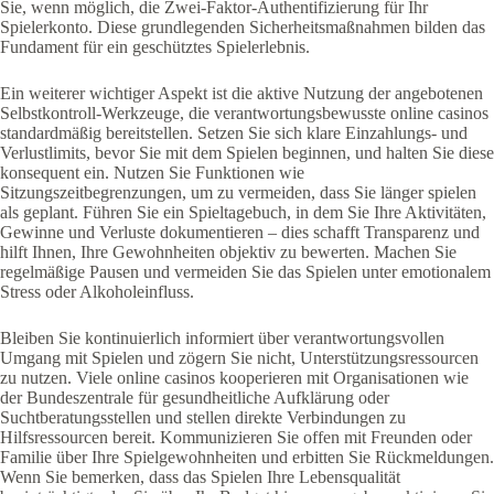
Sie, wenn möglich, die Zwei-Faktor-Authentifizierung für Ihr
Spielerkonto. Diese grundlegenden Sicherheitsmaßnahmen bilden das
Fundament für ein geschütztes Spielerlebnis.
Ein weiterer wichtiger Aspekt ist die aktive Nutzung der angebotenen
Selbstkontroll-Werkzeuge, die verantwortungsbewusste online casinos
standardmäßig bereitstellen. Setzen Sie sich klare Einzahlungs- und
Verlustlimits, bevor Sie mit dem Spielen beginnen, und halten Sie diese
konsequent ein. Nutzen Sie Funktionen wie
Sitzungszeitbegrenzungen, um zu vermeiden, dass Sie länger spielen
als geplant. Führen Sie ein Spieltagebuch, in dem Sie Ihre Aktivitäten,
Gewinne und Verluste dokumentieren – dies schafft Transparenz und
hilft Ihnen, Ihre Gewohnheiten objektiv zu bewerten. Machen Sie
regelmäßige Pausen und vermeiden Sie das Spielen unter emotionalem
Stress oder Alkoholeinfluss.
Bleiben Sie kontinuierlich informiert über verantwortungsvollen
Umgang mit Spielen und zögern Sie nicht, Unterstützungsressourcen
zu nutzen. Viele online casinos kooperieren mit Organisationen wie
der Bundeszentrale für gesundheitliche Aufklärung oder
Suchtberatungsstellen und stellen direkte Verbindungen zu
Hilfsressourcen bereit. Kommunizieren Sie offen mit Freunden oder
Familie über Ihre Spielgewohnheiten und erbitten Sie Rückmeldungen.
Wenn Sie bemerken, dass das Spielen Ihre Lebensqualität