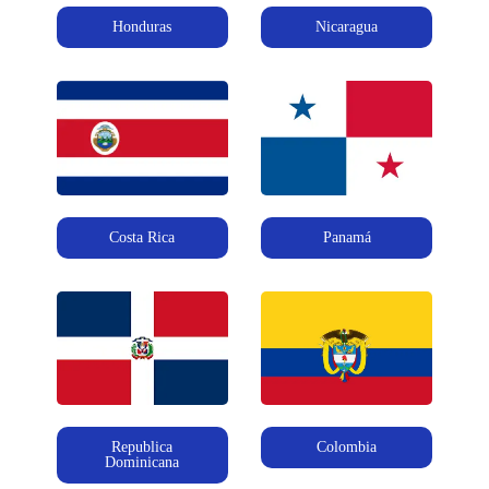
Honduras
Nicaragua
Costa Rica
Panamá
Republica
Colombia
Dominicana