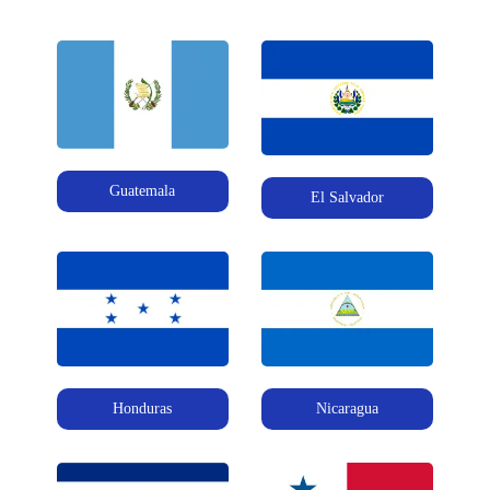
Guatemala
El Salvador
Honduras
Nicaragua