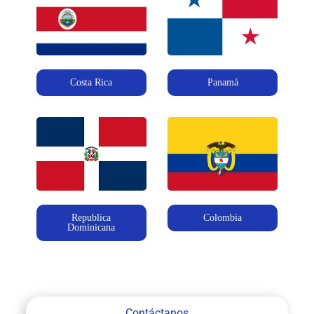
Costa Rica
Panamá
Republica
Colombia
Dominicana
Contáctanos