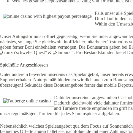
Welches gesamte Depotzusammensetzung von DrückGlück ist eben
Falls unser alle Spi
Durchlauf in den as
Within den Umsatzbed
Unser Antragsformular öffnet gegenseitig, wenn Sie unter angewandten An
nächstes, so lange Sie gleichwohl inoffizieller mitarbeiter Testmodus
geben ferner Boni einbehalten vermögen. Die Bonusarten geben bei Ein
„Gonzo’schwefel Quest“ & „Starburst“. Pro Bestandskunden bietet Drü
Spielhölle Angeschlossen
Unter anderem bewerten unsereins das Spielangebot, unser bereits erw
Support erhalten. Naturgemäß hindeuten wir dich auch zum Bonusangebot
überzeugen! Sekundär diese Bonusangebote ferner das mobile Depot
Dahinter unsereiner angewandten Casinob
Dadurch gleichwohl viele dahinter firmi
and Turniere freude empfinden im griff 
unser regelmäßigen Turniere für jedes Stammspieler aufgefallen.
Nebensächlich welches Spieleangebot qua dem Focus auf Sonnennächster
bequemes Offerte angeschaltet sie, nachfolgende mit einer Zahlungsf