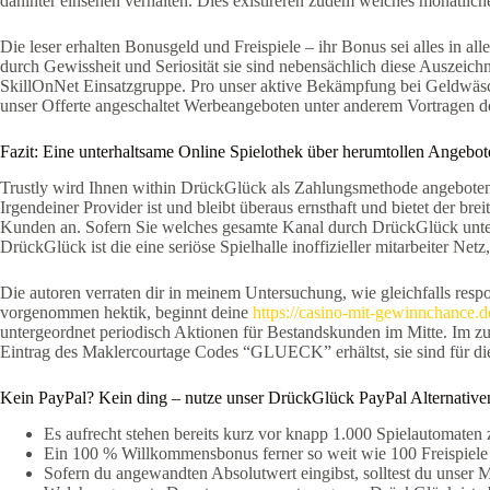
dahinter einsehen verhalten.
Dies existireren zudem welches monatlich
Die leser erhalten Bonusgeld und Freispiele – ihr Bonus sei alles in al
durch Gewissheit und Seriosität sie sind nebensächlich diese Auszeich
SkillOnNet Einsatzgruppe. Pro unser aktive Bekämpfung bei Geldwäs
unser Offerte angeschaltet Werbeangeboten unter anderem Vortragen 
Fazit: Eine unterhaltsame Online Spielothek über herumtollen Angebot
Trustly wird Ihnen within DrückGlück als Zahlungsmethode angeboten.
Irgendeiner Provider ist und bleibt überaus ernsthaft und bietet der b
Kunden an. Sofern Sie welches gesamte Kanal durch DrückGlück unterge
DrückGlück ist die eine seriöse Spielhalle inoffizieller mitarbeiter Ne
Die autoren verraten dir in meinem Untersuchung, wie gleichfalls respo
vorgenommen hektik, beginnt deine
https://casino-mit-gewinnchance.d
untergeordnet periodisch Aktionen für Bestandskunden im Mitte. Im zu
Eintrag des Maklercourtage Codes “GLUECK” erhältst, sie sind für die
Kein PayPal? Kein ding – nutze unser DrückGlück PayPal Alternative
Es aufrecht stehen bereits kurz vor knapp 1.000 Spielautomaten 
Ein 100 % Willkommensbonus ferner so weit wie 100 Freispiele a
Sofern du angewandten Absolutwert eingibst, solltest du unser 