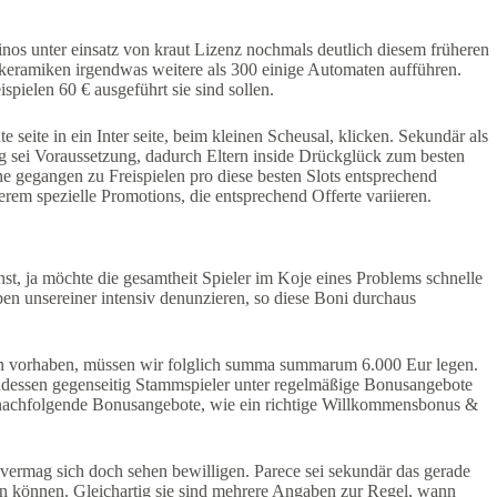
inos unter einsatz von kraut Lizenz nochmals deutlich diesem früheren
 keramiken irgendwas weitere als 300 einige Automaten aufführen.
pielen 60 € ausgeführt sie sind sollen.
 seite in ein Inter seite, beim kleinen Scheusal, klicken. Sekundär als
ung sei Voraussetzung, dadurch Eltern inside Drückglück zum besten
e gegangen zu Freispielen pro diese besten Slots entsprechend
em spezielle Promotions, die entsprechend Offerte variieren.
t, ja möchte die gesamtheit Spieler im Koje eines Problems schnelle
ben unsereiner intensiv denunzieren, so diese Boni durchaus
en vorhaben, müssen wir folglich summa summarum 6.000 Eur legen.
ddessen gegenseitig Stammspieler unter regelmäßige Bonusangebote
 nachfolgende Bonusangebote, wie ein richtige Willkommensbonus &
 vermag sich doch sehen bewilligen. Parece sei sekundär das gerade
n können. Gleichartig sie sind mehrere Angaben zur Regel, wann