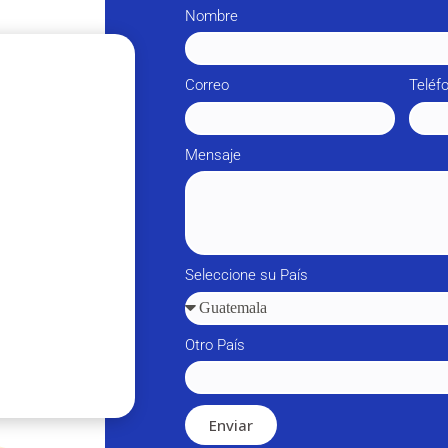
Nombre
Correo
Teléf
Mensaje
Seleccione su País
Otro País
Enviar