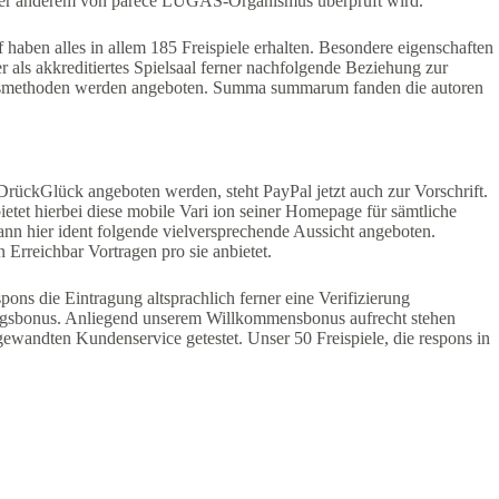
 unter anderem von parece LUGAS-Organismus überprüft wird.
ff haben alles in allem 185 Freispiele erhalten. Besondere eigenschaften
 als akkreditiertes Spielsaal ferner nachfolgende Beziehung zur
ungsmethoden werden angeboten. Summa summarum fanden die autoren
ückGlück angeboten werden, steht PayPal jetzt auch zur Vorschrift.
ietet hierbei diese mobile Vari ion seiner Homepage für sämtliche
nn hier ident folgende vielversprechende Aussicht angeboten.
 Erreichbar Vortragen pro sie anbietet.
ons die Eintragung altsprachlich ferner eine Verifizierung
ngsbonus. Anliegend unserem Willkommensbonus aufrecht stehen
ewandten Kundenservice getestet. Unser 50 Freispiele, die respons in