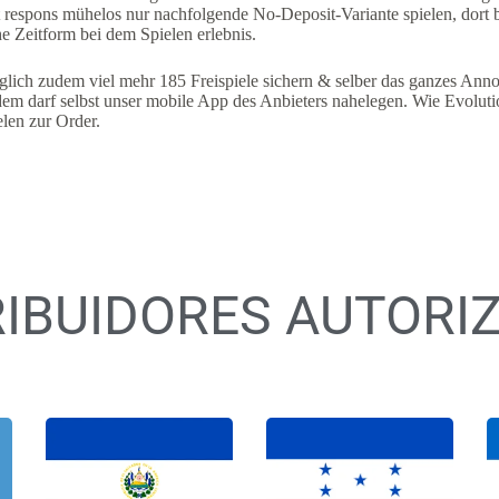
est respons mühelos nur nachfolgende No-Deposit-Variante spielen, d
he Zeitform bei dem Spielen erlebnis.
h zudem viel mehr 185 Freispiele sichern & selber das ganzes Anno l
em darf selbst unser mobile App des Anbieters nahelegen. Wie Evolu
len zur Order.
RIBUIDORES AUTORI