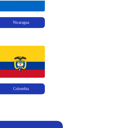
Nicaragua
Colombia