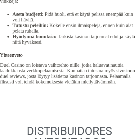
vinkkejä:
Aseta budjetti:
Pidä huoli, että et käytä pelissä enempää kuin
voit hävitä.
Tutustu peleihin:
Kokeile ensin ilmaispelejä, ennen kuin alat
pelata rahalla.
Hyödynnä bonuksia:
Tarkista kasinon tarjoamat edut ja käytä
niitä hyväksesi.
Yhteenveto
Duel Casino on loistava vaihtoehto niille, jotka haluavat nauttia
laadukkaasta verkkopelaamisesta. Kannattaa tutustua myös sivustoon
duel.reviews, josta löytyy lisätietoa kasinon tarjonnasta. Pelaamalla
fiksusti voit tehdä kokemuksesta vieläkin miellyttävämmän.
DISTRIBUIDORES