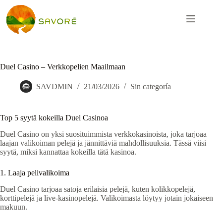
Duel Casino – Verkkopelien Maailmaan
SAVDMIN
21/03/2026
Sin categoría
Top 5 syytä kokeilla Duel Casinoa
Duel Casino on yksi suosituimmista verkkokasinoista, joka tarjoaa
laajan valikoiman pelejä ja jännittäviä mahdollisuuksia. Tässä viisi
syytä, miksi kannattaa kokeilla tätä kasinoa.
1. Laaja pelivalikoima
Duel Casino tarjoaa satoja erilaisia pelejä, kuten kolikkopelejä,
korttipelejä ja live-kasinopelejä. Valikoimasta löytyy jotain jokaiseen
makuun.