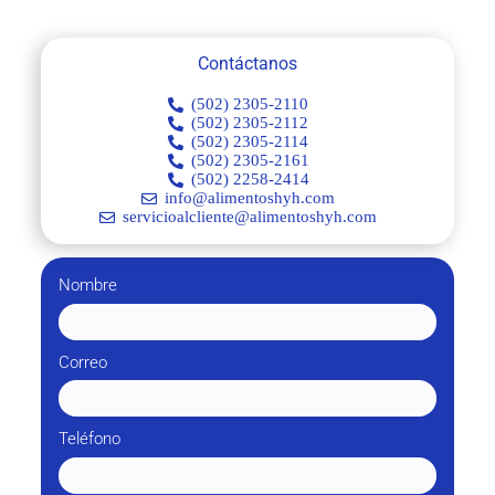
Contáctanos
(502) 2305-2110
(502) 2305-2112
(502) 2305-2114
(502) 2305-2161
(502) 2258-2414
info@alimentoshyh.com
servicioalcliente@alimentoshyh.com
Nombre
Correo
Teléfono