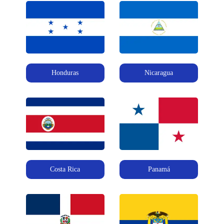
Honduras
Nicaragua
Costa Rica
Panamá