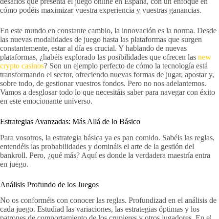
desafíos que presenta el juego online en España, con un enfoque en
cómo podéis maximizar vuestra experiencia y vuestras ganancias.
En este mundo en constante cambio, la innovación es la norma. Desde
las nuevas modalidades de juego hasta las plataformas que surgen
constantemente, estar al día es crucial. Y hablando de nuevas
plataformas, ¿habéis explorado las posibilidades que ofrecen las
new
crypto casinos
? Son un ejemplo perfecto de cómo la tecnología está
transformando el sector, ofreciendo nuevas formas de jugar, apostar y,
sobre todo, de gestionar vuestros fondos. Pero no nos adelantemos.
Vamos a desglosar todo lo que necesitáis saber para navegar con éxito
en este emocionante universo.
Estrategias Avanzadas: Más Allá de lo Básico
Para vosotros, la estrategia básica ya es pan comido. Sabéis las reglas,
entendéis las probabilidades y domináis el arte de la gestión del
bankroll. Pero, ¿qué más? Aquí es donde la verdadera maestría entra
en juego.
Análisis Profundo de los Juegos
No os conforméis con conocer las reglas. Profundizad en el análisis de
cada juego. Estudiad las variaciones, las estrategias óptimas y los
patrones de comportamiento de los crupieres y otros jugadores. En el