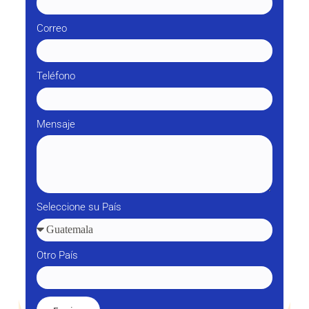
Correo
Teléfono
Mensaje
Seleccione su País
Otro País