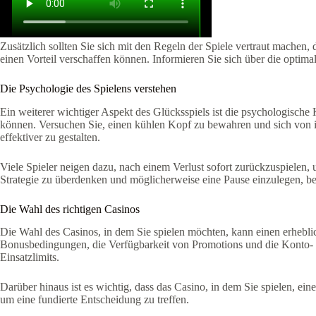
Zusätzlich sollten Sie sich mit den Regeln der Spiele vertraut machen,
einen Vorteil verschaffen können. Informieren Sie sich über die opt
Die Psychologie des Spielens verstehen
Ein weiterer wichtiger Aspekt des Glücksspiels ist die psychologisch
können. Versuchen Sie, einen kühlen Kopf zu bewahren und sich von i
effektiver zu gestalten.
Viele Spieler neigen dazu, nach einem Verlust sofort zurückzuspielen, 
Strategie zu überdenken und möglicherweise eine Pause einzulegen, bev
Die Wahl des richtigen Casinos
Die Wahl des Casinos, in dem Sie spielen möchten, kann einen erhebli
Bonusbedingungen, die Verfügbarkeit von Promotions und die Konto- u
Einsatzlimits.
Darüber hinaus ist es wichtig, dass das Casino, in dem Sie spielen, ei
um eine fundierte Entscheidung zu treffen.