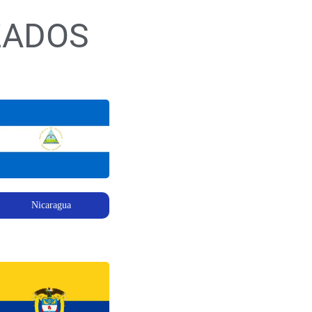
ZADOS
Nicaragua