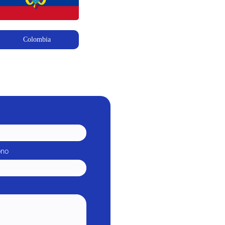
Colombia
ono