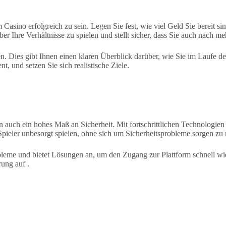
Casino erfolgreich zu sein. Legen Sie fest, wie viel Geld Sie bereit sin
über Ihre Verhältnisse zu spielen und stellt sicher, dass Sie auch nach
. Dies gibt Ihnen einen klaren Überblick darüber, wie Sie im Laufe de
t, und setzen Sie sich realistische Ziele.
 auch ein hohes Maß an Sicherheit. Mit fortschrittlichen Technologien s
pieler unbesorgt spielen, ohne sich um Sicherheitsprobleme sorgen zu
eme und bietet Lösungen an, um den Zugang zur Plattform schnell wied
rung auf .