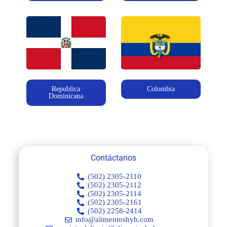
Republica
Colombia
Dominicana
Contáctanos
(502) 2305-2110
(502) 2305-2112
(502) 2305-2114
(502) 2305-2161
(502) 2258-2414
info@alimentoshyh.com