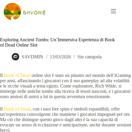
Exploring Ancient Tombs: Un’Immersiva Esperienza di Book
of Dead Online Slot
SAVDMIN
13/03/2026
Sin categoría
Il
Book of Dead
online slot è stato un pilastro nel mondo dell’iGaming
per anni, affascinando i giocatori con il suo gameplay ad alta volatilità
e le ricche visuali a tema egizio. Come esploratore, Rich Wilde, si
immerge nelle antiche tombe alla ricerca di tesori nascosti, e i giocatori
sono ansiosi di unirsi a lui in questa avventura emozionante.
Il
Book of Dead
, con i suoi free spins e simboli espandibili, offre
un’esperienza coinvolgente che mantiene i giocatori impegnati per ore.
Ma ciò che distingue questo gioco dagli altri è la sua capacità di
evocare un senso di eccitazione e anticipazione, anche durante sessioni
brevi.