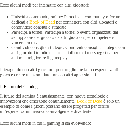
Ecco alcuni modi per interagire con altri giocatori:
Unisciti a community online: Partecipa a community o forum
dedicati a
Book of Dead
per connetterti con altri giocatori e
condividere consigli e strategie.
Partecipa a tornei: Partecipa a tornei o eventi organizzati dal
sviluppatore del gioco o da altri giocatori per competere e
vincere premi.
Condividi consigli e strategie: Condividi consigli e strategie con
altri giocatori tramite chat o piattaforme di messaggistica per
aiutarli a migliorare il gameplay.
Interagendo con altri giocatori, puoi migliorare la tua esperienza di
gioco e creare relazioni durature con altri appassionati.
Il Futuro del Gaming
Il futuro del gaming è entusiasmante, con nuove tecnologie e
innovazioni che emergono continuamente.
Book of Dead
è solo un
esempio di come i giochi possano essere progettati per offrire
un’esperienza immersiva, coinvolgente e divertente.
Ecco alcuni modi in cui il gaming si sta evolvendo: