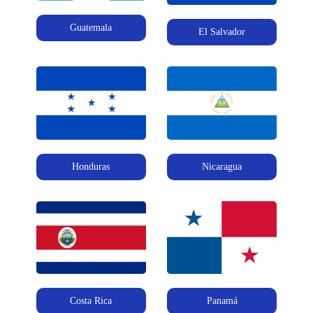
Guatemala
El Salvador
Honduras
Nicaragua
Costa Rica
Panamá