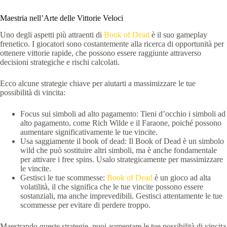
Maestria nell’Arte delle Vittorie Veloci
Uno degli aspetti più attraenti di
Book of Dead
è il suo gameplay
frenetico. I giocatori sono costantemente alla ricerca di opportunità per
ottenere vittorie rapide, che possono essere raggiunte attraverso
decisioni strategiche e rischi calcolati.
Ecco alcune strategie chiave per aiutarti a massimizzare le tue
possibilità di vincita:
Focus sui simboli ad alto pagamento: Tieni d’occhio i simboli ad
alto pagamento, come Rich Wilde e il Faraone, poiché possono
aumentare significativamente le tue vincite.
Usa saggiamente il book of dead: Il Book of Dead è un simbolo
wild che può sostituire altri simboli, ma è anche fondamentale
per attivare i free spins. Usalo strategicamente per massimizzare
le vincite.
Gestisci le tue scommesse:
Book of Dead
è un gioco ad alta
volatilità, il che significa che le tue vincite possono essere
sostanziali, ma anche imprevedibili. Gestisci attentamente le tue
scommesse per evitare di perdere troppo.
Maestrando queste strategie, puoi aumentare le tue possibilità di vincita