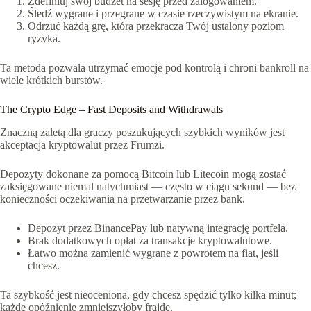
Zdefiniuj swój budżet na sesję przed zalogowaniem.
Śledź wygrane i przegrane w czasie rzeczywistym na ekranie.
Odrzuć każdą grę, która przekracza Twój ustalony poziom
ryzyka.
Ta metoda pozwala utrzymać emocje pod kontrolą i chroni bankroll na
wiele krótkich burstów.
The Crypto Edge – Fast Deposits and Withdrawals
Znaczną zaletą dla graczy poszukujących szybkich wyników jest
akceptacja kryptowalut przez Frumzi.
Depozyty dokonane za pomocą Bitcoin lub Litecoin mogą zostać
zaksięgowane niemal natychmiast — często w ciągu sekund — bez
konieczności oczekiwania na przetwarzanie przez bank.
Depozyt przez BinancePay lub natywną integrację portfela.
Brak dodatkowych opłat za transakcje kryptowalutowe.
Łatwo można zamienić wygrane z powrotem na fiat, jeśli
chcesz.
Ta szybkość jest nieoceniona, gdy chcesz spędzić tylko kilka minut;
każde opóźnienie zmniejszyłoby frajdę.