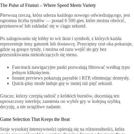
The Pulse of Frumzi – Where Speed Meets Variety
Pierwszą rzeczą, która uderza każdego nowego odwiedzającego, jest
ogromna liczba tytułów — ponad 6 500 gier, które można obrócić,
przetasować lub zakładać się w ciągu sekund.
Po zalogowaniu się lobby to wir ikon i symboli, z których każda
reprezentuje inny gatunek lub dostawcę. Przeciętny rzut oka pokazuje,
gdzie są gorące tytuły, i można od razu wejść do gry bez
przeszukiwania niekończących się menu.
Fast‑track nawigacyjne paski pozwalają filtrować według typu
jednym kliknięciem.
Instant previews pokazują paytable i RTP, eliminując domysły.
Quick‑play mode ładuje grę w mniej niż pięć sekund.
Gracze, którzy czerpią radość z krótkich burstów, doceniają ten
uproszczony interfejs; zamienia on wybór gry w kolejną szybką
decyzję, a nie uciążliwe zadanie.
Game Selection That Keeps the Beat
Sesje wysokiej intensywności opierają się na różnorodności, która