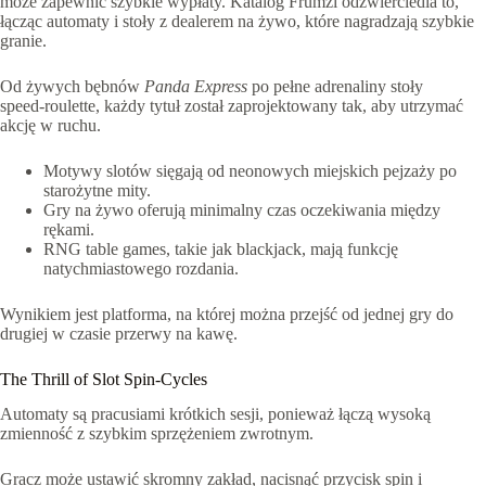
może zapewnić szybkie wypłaty. Katalog Frumzi odzwierciedla to,
łącząc automaty i stoły z dealerem na żywo, które nagradzają szybkie
granie.
Od żywych bębnów
Panda Express
po pełne adrenaliny stoły
speed‑roulette, każdy tytuł został zaprojektowany tak, aby utrzymać
akcję w ruchu.
Motywy slotów sięgają od neonowych miejskich pejzaży po
starożytne mity.
Gry na żywo oferują minimalny czas oczekiwania między
rękami.
RNG table games, takie jak blackjack, mają funkcję
natychmiastowego rozdania.
Wynikiem jest platforma, na której można przejść od jednej gry do
drugiej w czasie przerwy na kawę.
The Thrill of Slot Spin‑Cycles
Automaty są pracusiami krótkich sesji, ponieważ łączą wysoką
zmienność z szybkim sprzężeniem zwrotnym.
Gracz może ustawić skromny zakład, nacisnąć przycisk spin i