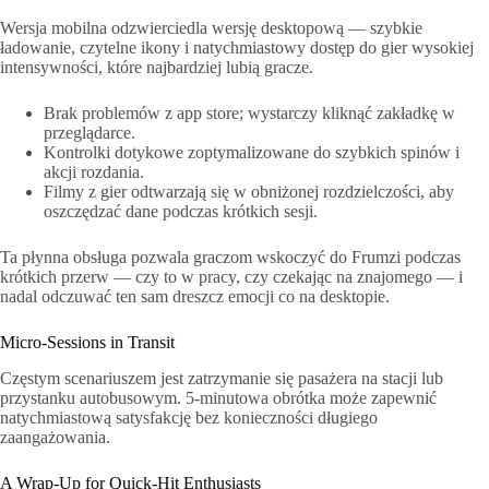
Wersja mobilna odzwierciedla wersję desktopową — szybkie
ładowanie, czytelne ikony i natychmiastowy dostęp do gier wysokiej
intensywności, które najbardziej lubią gracze.
Brak problemów z app store; wystarczy kliknąć zakładkę w
przeglądarce.
Kontrolki dotykowe zoptymalizowane do szybkich spinów i
akcji rozdania.
Filmy z gier odtwarzają się w obniżonej rozdzielczości, aby
oszczędzać dane podczas krótkich sesji.
Ta płynna obsługa pozwala graczom wskoczyć do Frumzi podczas
krótkich przerw — czy to w pracy, czy czekając na znajomego — i
nadal odczuwać ten sam dreszcz emocji co na desktopie.
Micro‑Sessions in Transit
Częstym scenariuszem jest zatrzymanie się pasażera na stacji lub
przystanku autobusowym. 5‑minutowa obrótka może zapewnić
natychmiastową satysfakcję bez konieczności długiego
zaangażowania.
A Wrap‑Up for Quick‑Hit Enthusiasts