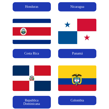
Honduras
Nicaragua
Costa Rica
Panamá
Republica
Colombia
Dominicana