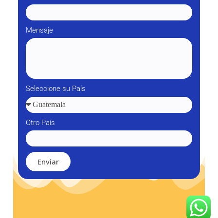
Mensaje
Seleccione su País
Otro País
Enviar