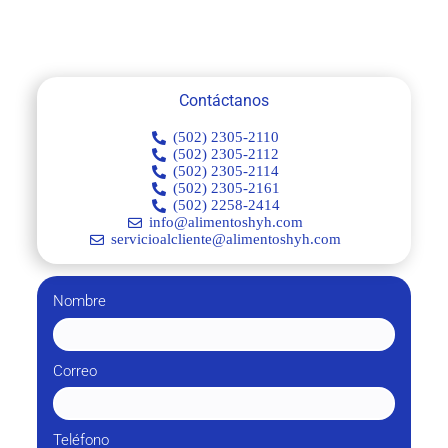
Contáctanos
(502) 2305-2110
(502) 2305-2112
(502) 2305-2114
(502) 2305-2161
(502) 2258-2414
info@alimentoshyh.com
servicioalcliente@alimentoshyh.com
Nombre
Correo
Teléfono