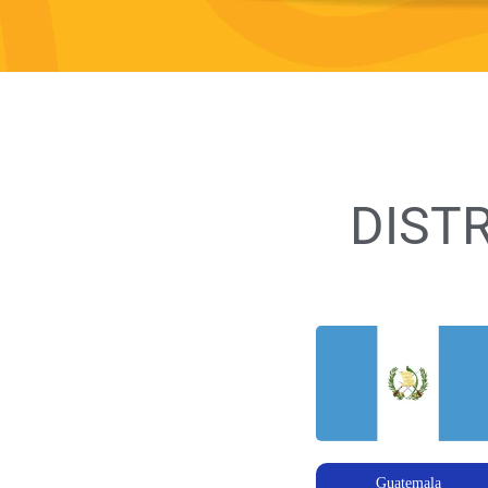
DIST
Guatemala