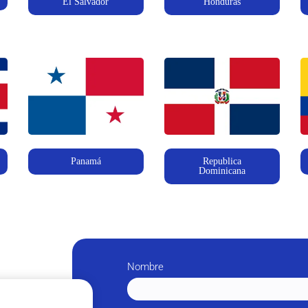
El Salvador
Honduras
Republica
Panamá
Dominicana
Nombre