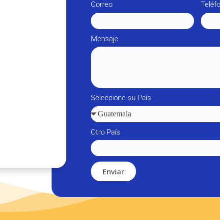
Correo
Teléf
Mensaje
Seleccione su País
Otro País
Enviar