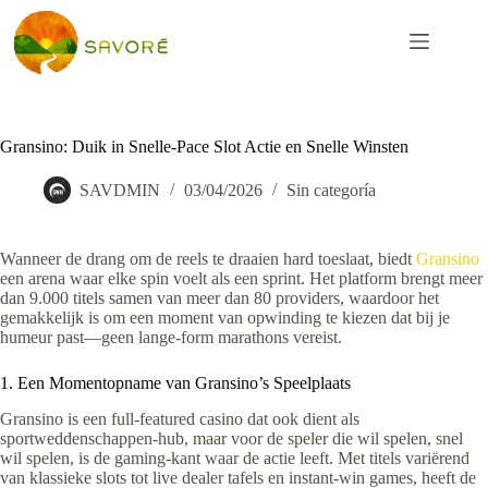
Gransino: Duik in Snelle‑Pace Slot Actie en Snelle Winsten
SAVDMIN
03/04/2026
Sin categoría
Wanneer de drang om de reels te draaien hard toeslaat, biedt
Gransino
een arena waar elke spin voelt als een sprint. Het platform brengt meer
dan 9.000 titels samen van meer dan 80 providers, waardoor het
gemakkelijk is om een moment van opwinding te kiezen dat bij je
humeur past—geen lange‑form marathons vereist.
1. Een Momentopname van Gransino’s Speelplaats
Gransino is een full‑featured casino dat ook dient als
sportweddenschappen‑hub, maar voor de speler die wil spelen, snel
wil spelen, is de gaming‑kant waar de actie leeft. Met titels variërend
van klassieke slots tot live dealer tafels en instant‑win games, heeft de