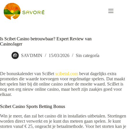
Is Scibet Casino betrouwbaar? Expert Review van
CasinoJager
SAVDMIN
15/03/2026
Sin categoría
De bonuskalender van SciBet
scibetnl.com
bevat dagelijks extra
promoties die waarde toevoegen voor regelmatige spelers. Dat maakt
het spelen hier bij dit online casino zeker de moeite waard. SciBet is
nog een erg nieuw online casino, maar heeft zijn zaakjes goed voor
elkaar.
Scibet Casino Sports Betting Bonus
Win je meer, dan zal het casino dit in installaties uitbetalen. Stortingen
worden direct verwerkt en je kunt dus meteen gaan spelen. Je kunt
storten vanaf € 25, ongeacht je betaalmethode. Voor het storten kan je