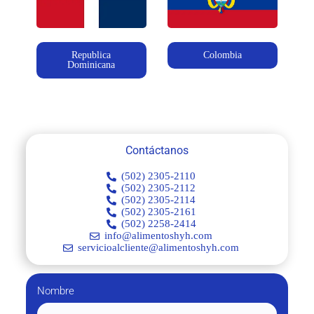
Republica
Colombia
Dominicana
Contáctanos
(502) 2305-2110
(502) 2305-2112
(502) 2305-2114
(502) 2305-2161
(502) 2258-2414
info@alimentoshyh.com
servicioalcliente@alimentoshyh.com
Nombre