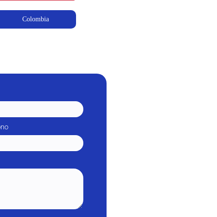
Colombia
ono