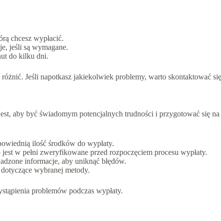
rą chcesz wypłacić.
e, jeśli są wymagane.
ut do kilku dni.
 różnić. Jeśli napotkasz jakiekolwiek problemy, warto skontaktować się
t, aby być świadomym potencjalnych trudności i przygotować się na 
powiednią ilość środków do wypłaty.
 jest w pełni zweryfikowane przed rozpoczęciem procesu wypłaty.
dzone informacje, aby uniknąć błędów.
 dotyczące wybranej metody.
stąpienia problemów podczas wypłaty.