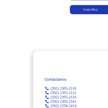
Costa Rica
Contáctanos
(502) 2305-2110
(502) 2305-2112
(502) 2305-2114
(502) 2305-2161
(502) 2258-2414