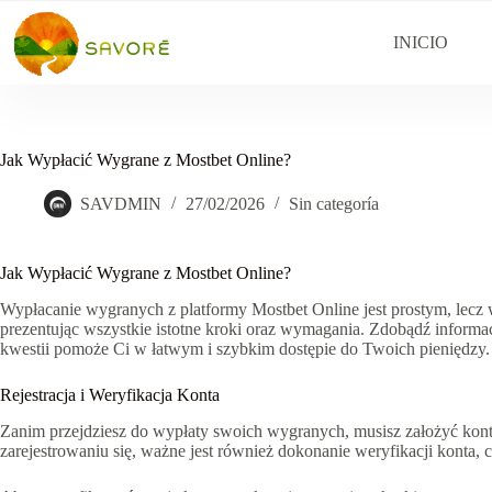
INICIO
Jak Wypłacić Wygrane z Mostbet Online?
SAVDMIN
27/02/2026
Sin categoría
Jak Wypłacić Wygrane z Mostbet Online?
Wypłacanie wygranych z platformy Mostbet Online jest prostym, lec
prezentując wszystkie istotne kroki oraz wymagania. Zdobądź informa
kwestii pomoże Ci w łatwym i szybkim dostępie do Twoich pieniędzy.
Rejestracja i Weryfikacja Konta
Zanim przejdziesz do wypłaty swoich wygranych, musisz założyć konto
zarejestrowaniu się, ważne jest również dokonanie weryfikacji konta,