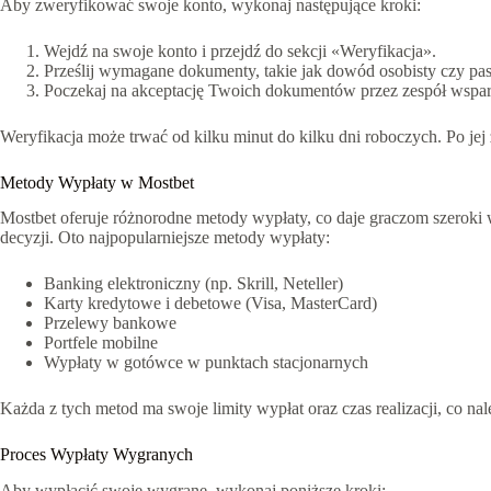
Aby zweryfikować swoje konto, wykonaj następujące kroki:
Wejdź na swoje konto i przejdź do sekcji «Weryfikacja».
Prześlij wymagane dokumenty, takie jak dowód osobisty czy pas
Poczekaj na akceptację Twoich dokumentów przez zespół wspar
Weryfikacja może trwać od kilku minut do kilku dni roboczych. Po j
Metody Wypłaty w Mostbet
Mostbet oferuje różnorodne metody wypłaty, co daje graczom szeroki 
decyzji. Oto najpopularniejsze metody wypłaty:
Banking elektroniczny (np. Skrill, Neteller)
Karty kredytowe i debetowe (Visa, MasterCard)
Przelewy bankowe
Portfele mobilne
Wypłaty w gotówce w punktach stacjonarnych
Każda z tych metod ma swoje limity wypłat oraz czas realizacji, co
Proces Wypłaty Wygranych
Aby wypłacić swoje wygrane, wykonaj poniższe kroki: