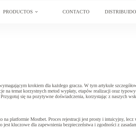
PRODUCTOS
CONTACTO
DISTRIBUID
z wymagającym krokiem dla każdego gracza. W tym artykule szczegóło
cje na temat korzystnych metod wypłaty, etapów realizacji oraz typo
 Przygotuj się na pozytywne doświadczenia, korzystając z naszych w
 na platformie Mostbet. Proces rejestracji jest prosty i intuicyjny,
 co jest kluczowe dla zapewnienia bezpieczeństwa i zgodności z zasada