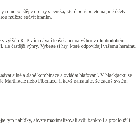
y se nepouštějte do hry s penězi, které potřebujete na jiné účely.
erou můžete strávit hraním.
Hry s vyšším RTP vám dávají lepší šanci na výhru v dlouhodobém
nší, ale častější výhry. Vyberte si hry, které odpovídají vašemu hernímu
znávat silné a slabé kombinace a ovládat blafování. V blackjacku se
ko je Martingale nebo Fibonacci (i když pamatujte, že žádný systém
te tyto nabídky, abyste maximalizovali svůj bankroll a prodloužili