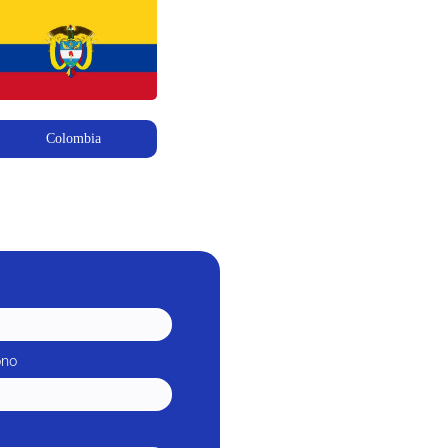
Colombia
ono