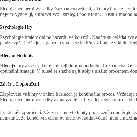
Sledujte své herní výsledky. Zaznamenávejte si, jaké hry hrajete, kolik 
nejvíce vyhovují, a upravit svou strategii podle toho. Existuje mnoho 
Psychologie Hry
Psychologie hraje v online hazardu velkou roli. Naučte se ovládat své 
peníze zpět. Udělejte si pauzu a vraťte se ke hře, až budete v klidu. St
Hledání Hodnoty
Hledejte hry a sázky, které nabízejí dobrou hodnotu. To znamená, že po
optimální strategií. V ruletě se snažte najít stoly s nižším procentem d
Závěr a Doporučení
Zlepšování vaší hry v online kasinech je kontinuální proces. Vyžaduje t
Sledujte své herní výsledky a analyzujte je. Ovládejte své emoce a hle
Praktické doporučení: Vždy si stanovte limity pro sázení a dodržujte je
pamatujte, že konečným cílem by mělo být zodpovědné hraní a maximal