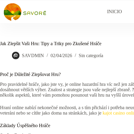
INICIO
Jak Zlepšit Vaši Hru: Tipy a Triky pro Zkušené Hráče
SAVDMIN
02/04/2026
Sin categoría
Proč je Důležité Zlepšovat Hru?
Pro pravidelné hráče, jako jste vy, je online hazardní hra víc než jen z
dosáhnout větších výher. Znalost a strategie jsou vaše nejlepší zbraně.
několik aspektů, které vám pomohou posunout vaši hru na vyšší úrove
Hraní online nabízí nekonečné možnosti, a s tím přichází i potřeba neust
veteráni nebo se cítíte jako doma na stránkách, jako je
kajot casino onl
Základy Úspěšného Hráče