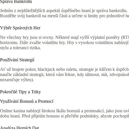
Správa Bankrollu
Jedním z nejdůležitějších aspektů úspěšného hraní je správa bankrollu. S
Rozdělte svůj bankroll na menší části a určete si limity pro jednotlivé
Výběr Správných Her
Ne všechny hry jsou si rovny. Některé mají vyšší výplatní poměry (RTP
horizontu. Dále zvažte volatilitu hry. Hry s vysokou volatilitou nabízejí
stylu a toleranci rizika.
Používání Strategií
Ať už hrajete poker, blackjack nebo ruletu, strategie je klíčem k úspěc
naučte základní strategii, která vám řekne, kdy táhnout, stát, zdvojnás
nezaručuje výhru).
Pokročilé Tipy a Triky
Využívání Bonusů a Promocí
Online kasina nabízejí širokou škálu bonusů a promoakcí, jako jsou uví
dobu hraní. Před přijetím bonusu si přečtěte podmínky, abyste pochopi
Analýza Herních Dat