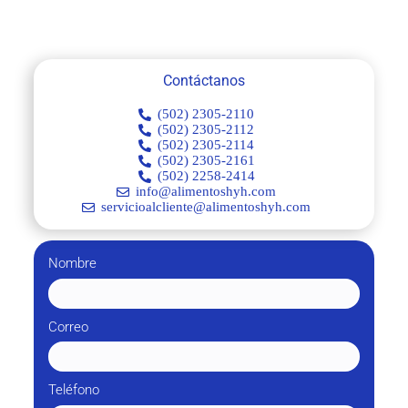
Contáctanos
(502) 2305-2110
(502) 2305-2112
(502) 2305-2114
(502) 2305-2161
(502) 2258-2414
info@alimentoshyh.com
servicioalcliente@alimentoshyh.com
Nombre
Correo
Teléfono