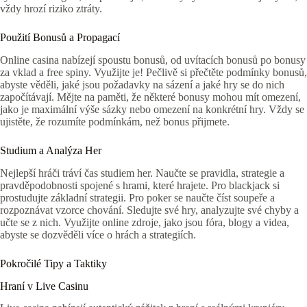
vždy hrozí riziko ztráty.
Použití Bonusů a Propagací
Online casina nabízejí spoustu bonusů, od uvítacích bonusů po bonusy
za vklad a free spiny. Využijte je! Pečlivě si přečtěte podmínky bonusů,
abyste věděli, jaké jsou požadavky na sázení a jaké hry se do nich
započítávají. Mějte na paměti, že některé bonusy mohou mít omezení,
jako je maximální výše sázky nebo omezení na konkrétní hry. Vždy se
ujistěte, že rozumíte podmínkám, než bonus přijmete.
Studium a Analýza Her
Nejlepší hráči tráví čas studiem her. Naučte se pravidla, strategie a
pravděpodobnosti spojené s hrami, které hrajete. Pro blackjack si
prostudujte základní strategii. Pro poker se naučte číst soupeře a
rozpoznávat vzorce chování. Sledujte své hry, analyzujte své chyby a
učte se z nich. Využijte online zdroje, jako jsou fóra, blogy a videa,
abyste se dozvěděli více o hrách a strategiích.
Pokročilé Tipy a Taktiky
Hraní v Live Casinu