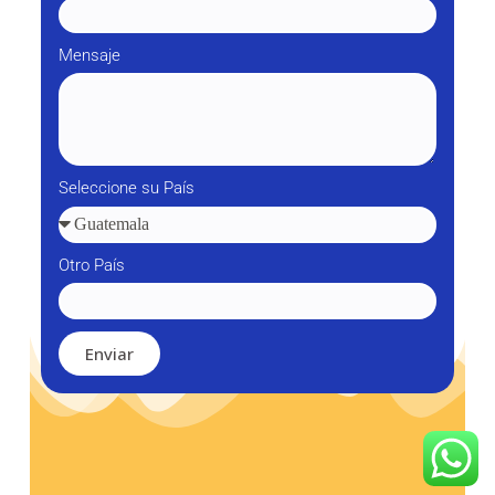
Mensaje
Seleccione su País
Otro País
Enviar