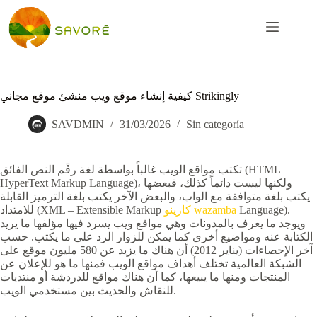
كيفية إنشاء موقع ويب منشئ موقع مجاني Strikingly
SAVDMIN
31/03/2026
Sin categoría
تكتب مواقع الويب غالباً بواسطة لغة رقْم النص الفائق (HTML –
HyperText Markup Language)، ولكنها ليست دائماً كذلك، فبعضها
يكتب بلغة متوافقة مع الواب، والبعض الآخر يكتب بلغة الترميز القابلة
Language).
كازينو wazamba
للامتداد (XML – Extensible Markup
ويوجد ما يعرف بالمدونات وهي مواقع ويب يسرد فيها مؤلفها ما يريد
الكتابة عنه ومواضيع أخرى كما يمكن للزوار الرد على ما يكتب. حسب
آخر الإحصاءات (يناير 2012) أن هناك ما يزيد عن 580 مليون موقع على
الشبكة العالمية تختلف أهداف مواقع الويب فمنها ما هو للإعلان عن
المنتجات ومنها ما يبيعها، كما أن هناك مواقع للدردشة أو منتديات
للنقاش والحديث بين مستخدمي الويب.