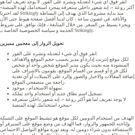
انقر فوق أي شيء لتعديله ونشره على الفور. لا يوجد تعريف لما هو
أكثر روعة «. إنه شعور داخلي ستعرفه بمجرد استخدامك لهذه المنصة»
لقد اخترنا Strikingly منذ بداية مشروعنا الذي يهدف إلى البساطة
والأناقة. في غضون ساعة ، كان لدينا أفضل صفحة هبوط حتى الآن
وبجزء بسيط من السعر. من خلال المتابعة ، فإنك توافق على شروط
الخدمة و سياسة الخصوصية الخاصة بـ Strikingly.
تحويل الزوار إلى معجبين مميزين
انقر فوق أي شيء لتعديله ونشره على الفور.
لكل موقع إنترنت إدارة أو مدير بحسب حجم الموقع والاهداف
المنشودة منه بحيث يكون مدير الموقع شخص واحد أو شخص
لكل فرع أو قسم من أقسام الموقع، يقومون بالاشراف على
إضافة المقالات والاخبار والصور والرد على الايميلات أو أي تغذية
راجعة من متصفحي الموقع.
سهولة الاستخدام ، موجود.
تسجيل اسم نطاق جديد أو استخدام واحد تملكه.
لا يوجد تعريف لما هو أكثر روعة «. إنه شعور داخلي ستعرفه
بمجرد استخدامك لهذه المنصة»
الهدف من استخدام الدومين لكل موقع هو تنشيط الموقع على الشبكة
وإتاحته للجمهور والزوار، فما الهدف من وضع موقع على السيرفر أو
الاستضافة بدون شراء دومين له. وبعد ثورة مواقع التواصل الاجتماعي