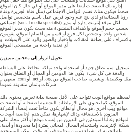
أصبح لكل موقع حسابات وصفحات على تلك المواقع مما جعل مهام
إدارة تلك الصفحات أيضا على مدير الموقع أو في حال كان الموقع
ضخما فيكون هناك قسم التواصل الاجتماعي (مثل قناة الجزيرة وقناة
رؤيا الفضائية)والذي نتج عنه وجود فرص عمل باسم متخصص تواصل
اجتماعي (social media specialist) لكل موقع إنترنت إدارة أو مدير
بحسب حجم الموقع والاهداف المنشودة منه بحيث يكون مدير الموقع
شخص واحد أو شخص لكل فرع أو قسم من أقسام الموقع، يقومون
بالاشراف على إضافة المقالات والاخبار والصور والرد على الايميلات أو
أي تغذية راجعة من متصفحي الموقع.
تحويل الزوار إلى معجبين مميزين
تسجيل اسم نطاق جديد أو استخدام واحد تملكه. نحافظ على البساطة
والدقة في كل شيء. يكون هذا الدومين أو المجال أو النطاق بعنوان
منتهي بـ .com أو .net أو .org مثل ويكيبيديا، ويشتريه صاحب الموقع من
شركات بأثمان متفاوتة عموماً
لمعظم مواقع الويب تتواجد على الأقل صفحة بداية تعرض محتوى ذلك
الموقع، كما تحتوي على الارتباطات التشعبية لصفحاته أو لصفحات
مواقع ويب أخرى. هو مجال أو نطاق يكون متاحاً تحت إمضاء الشركة
المزودة بالاستضافة وذلك لإشهارها، تمكن هذه الخاصية أصحاب
المواقع وغالباً المبتدئين في التدوين من إنشاء موقع أو أكثر مجاناً على
شبكة الإنترنيت، واستخدام المجال المجاني لفترة إما محدودة أو أبدية،
وله الحرية في شراء دومين مدفوع في أي وقت. يمكن للمستخدم