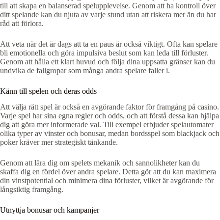
till att skapa en balanserad spelupplevelse. Genom att ha kontroll över
ditt spelande kan du njuta av varje stund utan att riskera mer än du har
råd att förlora.
Att veta när det är dags att ta en paus är också viktigt. Ofta kan spelare
bli emotionella och göra impulsiva beslut som kan leda till förluster.
Genom att hålla ett klart huvud och följa dina uppsatta gränser kan du
undvika de fallgropar som många andra spelare faller i.
Känn till spelen och deras odds
Att välja rätt spel är också en avgörande faktor för framgång på casino.
Varje spel har sina egna regler och odds, och att förstå dessa kan hjälpa
dig att göra mer informerade val. Till exempel erbjuder spelautomater
olika typer av vinster och bonusar, medan bordsspel som blackjack och
poker kräver mer strategiskt tänkande.
Genom att lära dig om spelets mekanik och sannolikheter kan du
skaffa dig en fördel över andra spelare. Detta gör att du kan maximera
din vinstpotential och minimera dina förluster, vilket är avgörande för
långsiktig framgång.
Utnyttja bonusar och kampanjer