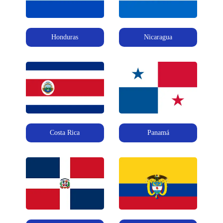
Honduras
Nicaragua
Costa Rica
Panamá