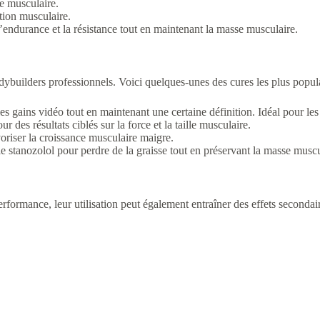
me musculaire.
tion musculaire.
l’endurance et la résistance tout en maintenant la masse musculaire.
odybuilders professionnels. Voici quelques-unes des cures les plus popula
s gains vidéo tout en maintenant une certaine définition. Idéal pour les
r des résultats ciblés sur la force et la taille musculaire.
oriser la croissance musculaire maigre.
le stanozolol pour perdre de la graisse tout en préservant la masse muscu
erformance, leur utilisation peut également entraîner des effets secondair