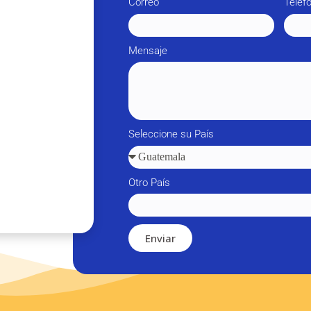
Correo
Teléf
Mensaje
Seleccione su País
Otro País
Enviar