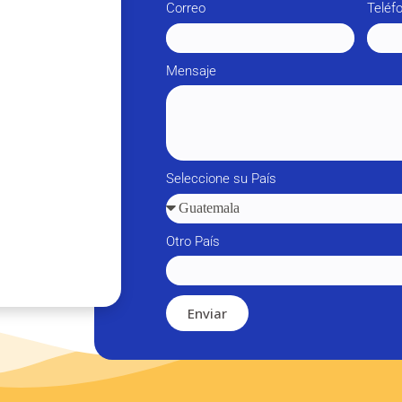
Correo
Teléf
Mensaje
Seleccione su País
Otro País
Enviar