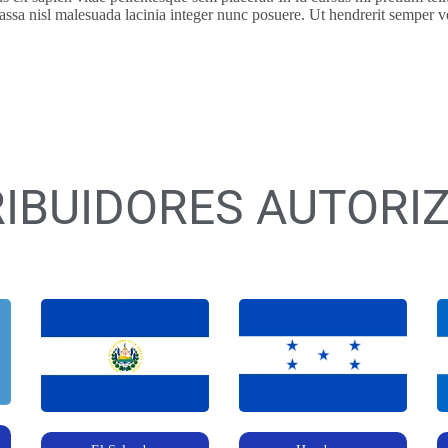
ssa nisl malesuada lacinia integer nunc posuere. Ut hendrerit semper vel
RIBUIDORES AUTORI