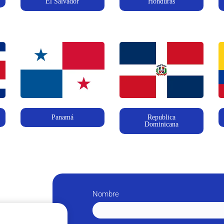
El Salvador
Honduras
Republica
Panamá
Dominicana
Nombre