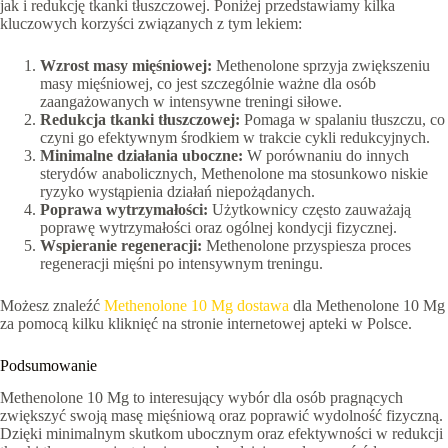
jak i redukcję tkanki tłuszczowej. Poniżej przedstawiamy kilka
kluczowych korzyści związanych z tym lekiem:
Wzrost masy mięśniowej:
Methenolone sprzyja zwiększeniu
masy mięśniowej, co jest szczególnie ważne dla osób
zaangażowanych w intensywne treningi siłowe.
Redukcja tkanki tłuszczowej:
Pomaga w spalaniu tłuszczu, co
czyni go efektywnym środkiem w trakcie cykli redukcyjnych.
Minimalne działania uboczne:
W porównaniu do innych
sterydów anabolicznych, Methenolone ma stosunkowo niskie
ryzyko wystąpienia działań niepożądanych.
Poprawa wytrzymałości:
Użytkownicy często zauważają
poprawę wytrzymałości oraz ogólnej kondycji fizycznej.
Wspieranie regeneracji:
Methenolone przyspiesza proces
regeneracji mięśni po intensywnym treningu.
Możesz znaleźć
Methenolone 10 Mg dostawa
dla Methenolone 10 Mg
za pomocą kilku kliknięć na stronie internetowej apteki w Polsce.
Podsumowanie
Methenolone 10 Mg to interesujący wybór dla osób pragnących
zwiększyć swoją masę mięśniową oraz poprawić wydolność fizyczną.
Dzięki minimalnym skutkom ubocznym oraz efektywności w redukcji