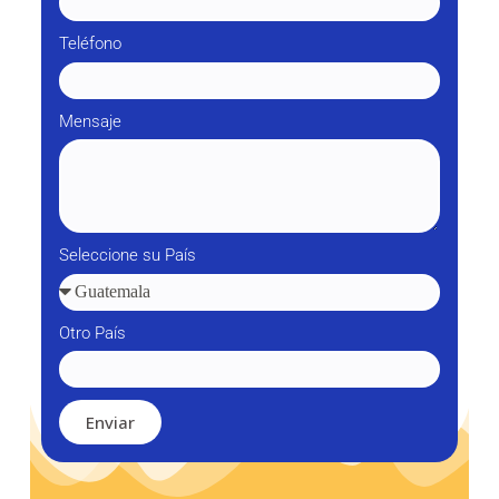
Teléfono
Mensaje
Seleccione su País
Otro País
Enviar