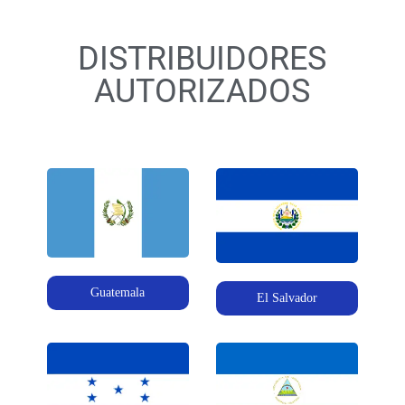
DISTRIBUIDORES
AUTORIZADOS
Guatemala
El Salvador