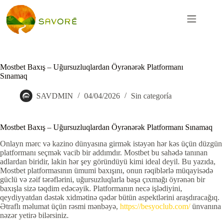
Mostbet Baxış – Uğursuzluqlardan Öyrənərək Platformanı
Sınamaq
SAVDMIN
04/04/2026
Sin categoría
Mostbet Baxış – Uğursuzluqlardan Öyrənərək Platformanı Sınamaq
Onlayn mərc və kazino dünyasına girmək istəyən hər kəs üçün düzgün
platformanı seçmək vacib bir addımdır. Mostbet bu sahədə tanınan
adlardan biridir, lakin hər şey göründüyü kimi ideal deyil. Bu yazıda,
Mostbet platformasının ümumi baxışını, onun rəqiblərlə müqayisədə
güclü və zəif tərəflərini, uğursuzluqlarla başa çıxmağı öyrənən bir
baxışla sizə təqdim edəcəyik. Platformanın necə işlədiyini,
qeydiyyatdan dəstək xidmətinə qədər bütün aspektlərini araşdıracağıq.
Ətraflı məlumat üçün rəsmi mənbəyə,
https://besyoclub.com/
ünvanına
nəzər yetirə bilərsiniz.