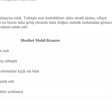
müqayisə edək. Tətbiqin əsas üstünlükləri: daha sürətli işləmə, oflayn
ı isə bəzən daha geniş ekranda daha dolğun statistik məlumatlar göstərə
alarını təmin edir.
Mostbet Mobil Brauzer
 asılı
çıq olduqda
elementlər kiçik ola bilər
tələb edir
hifə yeniləmə)