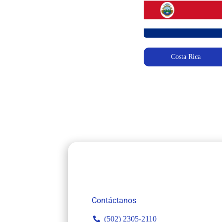
Costa Rica
Contáctanos
(502) 2305-2110