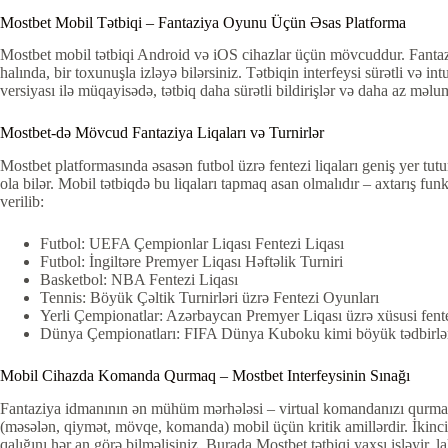
Mostbet Mobil Tətbiqi – Fantaziya Oyunu Üçün Əsas Platforma
Mostbet mobil tətbiqi Android və iOS cihazlar üçün mövcuddur. Fantaziy
halında, bir toxunuşla izləyə bilərsiniz. Tətbiqin interfeysi sürətli və
versiyası ilə müqayisədə, tətbiq daha sürətli bildirişlər və daha az məluma
Mostbet-də Mövcud Fantaziya Liqaları və Turnirlər
Mostbet platformasında əsasən futbol üzrə fentezi liqaları geniş yer tut
ola bilər. Mobil tətbiqdə bu liqaları tapmaq asan olmalıdır – axtarış fun
verilib:
Futbol: UEFA Çempionlar Liqası Fentezi Liqası
Futbol: İngiltəre Premyer Liqası Həftəlik Turniri
Basketbol: NBA Fentezi Liqası
Tennis: Böyük Çəltik Turnirləri üzrə Fentezi Oyunları
Yerli Çempionatlar: Azərbaycan Premyer Liqası üzrə xüsusi fentez
Dünya Çempionatları: FIFA Dünya Kuboku kimi böyük tədbirlər
Mobil Cihazda Komanda Qurmaq – Mostbet Interfeysinin Sınağı
Fantaziya idmanının ən mühüm mərhələsi – virtual komandanızı qurmaqdı
(məsələn, qiymət, mövqe, komanda) mobil üçün kritik amillərdir. İkin
qalığını hər an görə bilməlisiniz. Burada Mostbet tətbiqi yaxşı işləyir, 