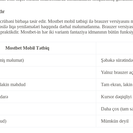
dır
übəni birbaşa təsir edir. Mostbet mobil tətbiqi ilə brauzer versiyasını 
təsilə liqa yeniləmələri haqqında dərhal məlumatlanma. Brauzer versiyas
 praktikdir. Mostbet-in hər iki variantı fantaziya idmanının bütün funksiy
Mostbet Mobil Tətbiq
nmiş məlumat)
Şəbəkə sürətindən
Yalnız brauzer a
, lakin məhdud
Tam ekran, lakin 
idarə
Kursor dəqiqliyi 
Daha çox (tam sə
ud)
Mümkün deyil