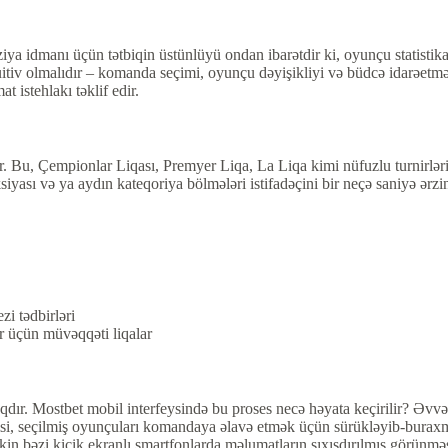
a idmanı üçün tətbiqin üstünlüyü ondan ibarətdir ki, oyunçu statistikal
 intuitiv olmalıdır – komanda seçimi, oyunçu dəyişikliyi və büdcə idarəet
t istehlakı təklif edir.
ur. Bu, Çempionlar Liqası, Premyer Liqa, La Liqa kimi nüfuzlu turnirləri
ksiyası və ya aydın kateqoriya bölmələri istifadəçini bir neçə saniyə ərzi
i tədbirləri
 üçün müvəqqəti liqalar
r. Mostbet mobil interfeysində bu proses necə həyata keçirilir? Əvvəla
cisi, seçilmiş oyunçuları komandaya əlavə etmək üçün sürükləyib-burax
lakin bəzi kiçik ekranlı smartfonlarda məlumatların sıxışdırılmış görünmə