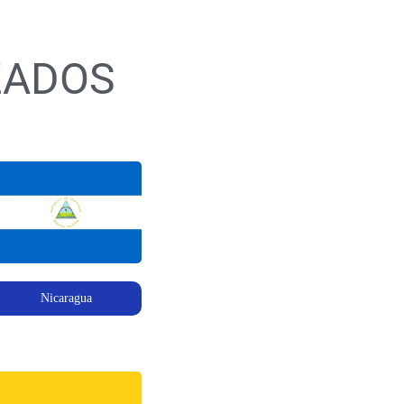
ZADOS
Nicaragua