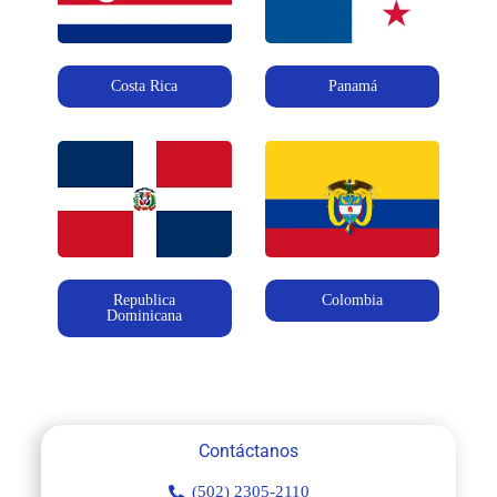
Costa Rica
Panamá
Republica
Colombia
Dominicana
Contáctanos
(502) 2305-2110