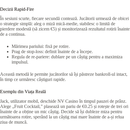
Decizii Rapid‑Fire
În sesiuni scurte, fiecare secundă contează. Jucătorii urmează de obicei
o strategie simplă: aleg o miză mică‑medie, stabilesc o limită de
pierdere modestă (să zicem €5) și monitorizează rezultatul rotirii înainte
de a continua.
Mărimea pariului: fixă pe rotire.
Prag de stop‑loss: definit înainte de a începe.
Regula de re‑pariere: dublare pe un câștig pentru a maximiza
impulsul.
Această metodă le permite jucătorilor să își păstreze bankroll-ul intact,
în timp ce urmăresc câștiguri rapide.
Exemplu din Viața Reală
Jack, utilizator mobil, deschide NV Casino în timpul pauzei de prânz.
Alege „Fruit Cocktail,” plasează un pariu de €0.25 și rotește de trei ori
înainte de a obține un mic câștig. Decide să își dubleze miza pentru
următoarea rotire, sperând la un câștig mai mare înainte de a-și relua
ziua de muncă.