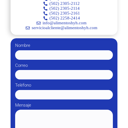
(502) 2305-2112
(502) 2305-2114
(502) 2305-2161
(502) 2258-2414
info@alimentoshyh.com
servicioalcliente@alimentoshyh.com
Nombre
Correo
Teléfono
Mensaje