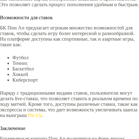
Это позволяет сделать процесс пополнения удобным и быстрым.
Возможности для ставок
БК Пин Ап предлагает игрокам множество возможностей для
ставок, чтобы сделать игру более интересной и разнообразной.
На платформе доступны как спортивные, так и азартные игры,
такие как:
Футбол
Теннис
Баскетбол
Хоккей
Киберспорт
Наряду с традиционными видами ставок, пользователи могут
делать live-ставки, что позволяет ставить в реальном времени по
ходу матчей. Кроме того, доступны различные ставки, такие как
экспрессы и системы, что дает возможность увеличивать шансы
на выигрыш
Pin Up
.
Заключение
Букмекерская контора Пин Ап выделяется на фоне других