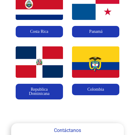
Costa Rica
Panamá
Republica
Colombia
Dominicana
Contáctanos