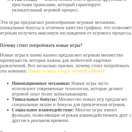
простыми правилами, который гарантирует
увлекательный игровой процесс.
Эти игры предлагают разнообразные игровые механики,
уникальные бонусы и отличное качество графики, что позволяет
игрокам получить максимум наслаждения от игрового процесса.
Почему стоит попробовать новые игры?
Новые игры в пинко казино предлагают игрокам множество
преимуществ, которые важны для любителей азартных
развлечений. Вот несколько причин, почему стоит попробовать
эти новинки:
Пинко казино вход в личный кабинет
Инновационные механики:
Новые игры часто
используют современные технологии, которые делают
игровой опыт более захватывающим.
Уникальные бонусы:
Множество новых игр предлагает
специальные акции и бонусы для привлечения игроков.
Социальное взаимодействие:
Многие игры имеют
функции, позволяющие игрокам взаимодействовать друг с
другом в реальном времени.