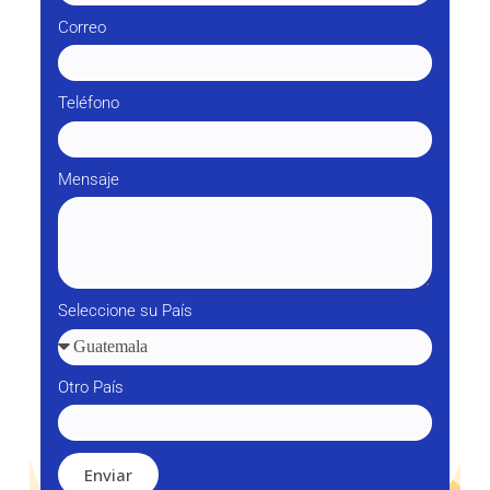
Correo
Teléfono
Mensaje
Seleccione su País
Otro País
Enviar