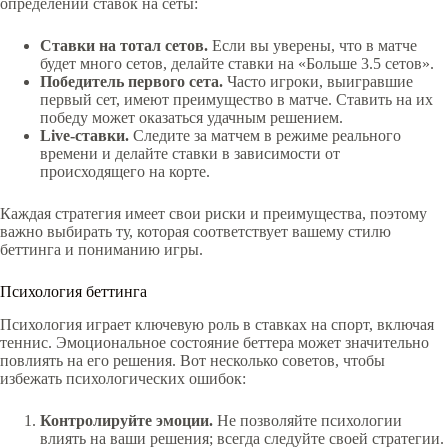
определении ставок на сеты:
Ставки на тотал сетов.
Если вы уверены, что в матче
будет много сетов, делайте ставки на «Больше 3.5 сетов».
Победитель первого сета.
Часто игроки, выигравшие
первый сет, имеют преимущество в матче. Ставить на их
победу может оказаться удачным решением.
Live-ставки.
Следите за матчем в режиме реального
времени и делайте ставки в зависимости от
происходящего на корте.
Каждая стратегия имеет свои риски и преимущества, поэтому
важно выбирать ту, которая соответствует вашему стилю
беттинга и пониманию игры.
Психология беттинга
Психология играет ключевую роль в ставках на спорт, включая
теннис. Эмоциональное состояние беттера может значительно
повлиять на его решения. Вот несколько советов, чтобы
избежать психологических ошибок:
Контролируйте эмоции.
Не позволяйте психологии
влиять на ваши решения; всегда следуйте своей стратегии.