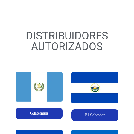
DISTRIBUIDORES
AUTORIZADOS
Guatemala
El Salvador