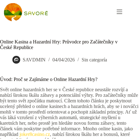
Online Kasina a Hazardní Hry: Průvodce pro Začátečníky v
České Republice
SAVDMIN
04/04/2026
Sin categoría
Úvod: Proč se Zajímáme o Online Hazardní Hry?
Svět online hazardních her se v České republice neustále rozvíjí a
nabízí širokou škálu zábavy a potenciální výhry. Pro začátečníky může
být tento svět zpočátku matoucí. Cílem tohoto článku je poskytnout
ucelený přehled o online kasinech a hazardních hrách, aby se i nováčci
mohli v tomto prostředí orientovat a pochopit základní principy. Ať už
vás láká vzrušení z výherních automatů, strategické myšlení u
karetních her, nebo prostě jen hledáte novou formu zábavy, tento
článek vám poskytne potřebné informace. Mnoho online kasin, jako
například
joker8casino.cz
, nabízí širokou škálu her a bonusů, které