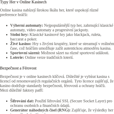
Typy Her v Online Kasinech
Online kasina nabízejí širokou škálu her, které uspokojí různé
preference hráčů:
Výherní automaty:
Nejpopulárnější typ her, zahrnující klasické
automaty, video automaty a progresivní jackpoty.
Stolní hry:
Klasické kasinové hry jako blackjack, ruleta,
baccarat a poker.
Živé kasino:
Hry s živými krupiéry, které se streamují v reálném
čase, což hráčům umožňuje zažít autentickou atmosféru kasina.
Sportovní sázení:
Možnost sázet na různé sportovní události.
Loterie:
Online verze tradičních loterií.
Bezpečnost a Férovost
Bezpečnost je v online kasinech klíčová. Důležité je vybírat kasina s
licencí od renomovaných regulačních orgánů. Tyto licence zajišťují, že
kasino dodržuje standardy bezpečnosti, férovosti a ochrany hráčů.
Mezi důležité faktory patří:
Šifrování dat:
Použití šifrování SSL (Secure Socket Layer) pro
ochranu osobních a finančních údajů.
Generátor náhodných čísel (RNG):
Zajišťuje, že výsledky her