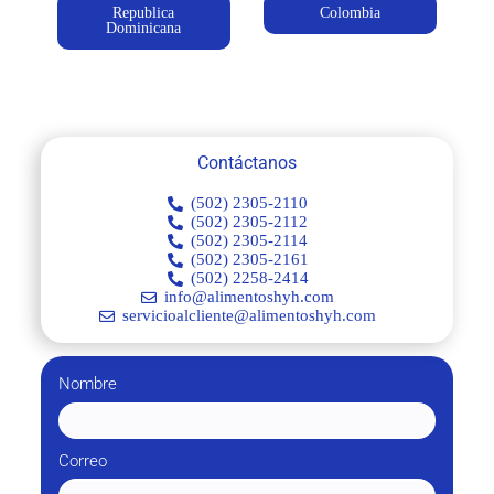
Republica
Colombia
Dominicana
Contáctanos
(502) 2305-2110
(502) 2305-2112
(502) 2305-2114
(502) 2305-2161
(502) 2258-2414
info@alimentoshyh.com
servicioalcliente@alimentoshyh.com
Nombre
Correo