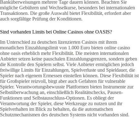
Banküberweisungen mehrere Tage dauern können. Beachten Sie
mögliche Gebühren und Wechselkurse, besonders bei internationalen
Transaktionen. Die große Auswahl bietet Flexibilität, erfordert aber
auch sorgfältige Prüfung der Konditionen.
Sind vorhanden Limits bei Online Casinos ohne OASIS?
Im Unterschied zu deutschen lizenzierten Casinos mit ihrem
monatlichen Einzahlungslimit von 1.000 Euro bieten online casino
ohne oasis erheblich mehr Flexibilität. Die meisten internationalen
Anbieter setzen keine pauschalen Einzahlungsgrenzen, sondern geben
die Kontrolle den Spielern selbst. Viele Anbieter ermöglichen jedoch
freiwillige Limits für Einzahlungen, Spielverluste und Spieldauer, die
Spieler nach eigenem Ermessen einstellen können. Diese Flexibilität ist
für Großspieler reizvoll, birgt aber auch Gefahren für vulnerable
Spieler. Verantwortungsbewusste Plattformen bieten Instrumente zur
Selbstüberwachung an, einschließlich Realitätschecks, Pausen-
Funktionen und Selbstausschluss-Optionen. Es obliegt der
Verantwortung der Spieler, diese Werkzeuge zu nutzen und ihr
Spielverhalten im Blick zu behalten, da die automatischen
Schutzmechanismen des deutschen Systems nicht vorhanden sind.