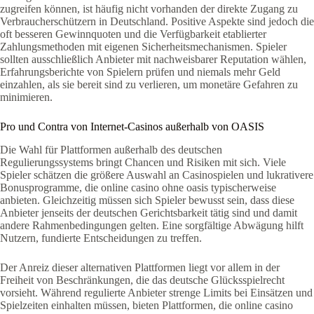
zugreifen können, ist häufig nicht vorhanden der direkte Zugang zu
Verbraucherschützern in Deutschland. Positive Aspekte sind jedoch die
oft besseren Gewinnquoten und die Verfügbarkeit etablierter
Zahlungsmethoden mit eigenen Sicherheitsmechanismen. Spieler
sollten ausschließlich Anbieter mit nachweisbarer Reputation wählen,
Erfahrungsberichte von Spielern prüfen und niemals mehr Geld
einzahlen, als sie bereit sind zu verlieren, um monetäre Gefahren zu
minimieren.
Pro und Contra von Internet-Casinos außerhalb von OASIS
Die Wahl für Plattformen außerhalb des deutschen
Regulierungssystems bringt Chancen und Risiken mit sich. Viele
Spieler schätzen die größere Auswahl an Casinospielen und lukrativere
Bonusprogramme, die online casino ohne oasis typischerweise
anbieten. Gleichzeitig müssen sich Spieler bewusst sein, dass diese
Anbieter jenseits der deutschen Gerichtsbarkeit tätig sind und damit
andere Rahmenbedingungen gelten. Eine sorgfältige Abwägung hilft
Nutzern, fundierte Entscheidungen zu treffen.
Der Anreiz dieser alternativen Plattformen liegt vor allem in der
Freiheit von Beschränkungen, die das deutsche Glücksspielrecht
vorsieht. Während regulierte Anbieter strenge Limits bei Einsätzen und
Spielzeiten einhalten müssen, bieten Plattformen, die online casino