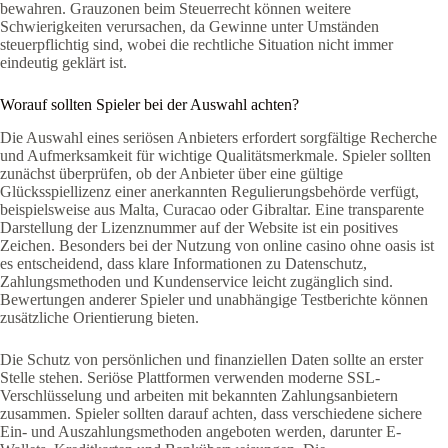
bewahren. Grauzonen beim Steuerrecht können weitere
Schwierigkeiten verursachen, da Gewinne unter Umständen
steuerpflichtig sind, wobei die rechtliche Situation nicht immer
eindeutig geklärt ist.
Worauf sollten Spieler bei der Auswahl achten?
Die Auswahl eines seriösen Anbieters erfordert sorgfältige Recherche
und Aufmerksamkeit für wichtige Qualitätsmerkmale. Spieler sollten
zunächst überprüfen, ob der Anbieter über eine gültige
Glücksspiellizenz einer anerkannten Regulierungsbehörde verfügt,
beispielsweise aus Malta, Curacao oder Gibraltar. Eine transparente
Darstellung der Lizenznummer auf der Website ist ein positives
Zeichen. Besonders bei der Nutzung von online casino ohne oasis ist
es entscheidend, dass klare Informationen zu Datenschutz,
Zahlungsmethoden und Kundenservice leicht zugänglich sind.
Bewertungen anderer Spieler und unabhängige Testberichte können
zusätzliche Orientierung bieten.
Die Schutz von persönlichen und finanziellen Daten sollte an erster
Stelle stehen. Seriöse Plattformen verwenden moderne SSL-
Verschlüsselung und arbeiten mit bekannten Zahlungsanbietern
zusammen. Spieler sollten darauf achten, dass verschiedene sichere
Ein- und Auszahlungsmethoden angeboten werden, darunter E-