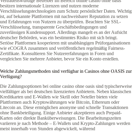
Vertrauenswürdige Betreiber im Bereich online casino ohne oasis
besitzen internationale Lizenzen und nutzen moderne
Verschlüsselungstechnologien zum Schutz persönlicher Daten. Wichtig
ist, auf bekannte Plattformen mit nachweisbarer Reputation zu setzen
und Erfahrungen von Nutzern zu überprüfen. Beachten Sie SSL-
Verschlüsselung, transparente Geschäftsbedingungen und
zuverlässigen Kundensupport. Allerdings mangelt es an der Aufsicht
deutscher Behörden, was ein bestimmtes Risiko mit sich bringt.
Seriöse Plattformen kooperieren mit unabhängigen Prüforganisationen
wie eCOGRA zusammen und veröffentlichen regelmäßig Fairness-
Zertifikate. Konsultieren Sie Nutzererfahrungen in Foren und
vergleichen Sie mehrere Anbieter, bevor Sie ein Konto erstellen.
Welche Zahlungsmethoden sind verfügbar in Casinos ohne OASIS zur
Verfügung?
Die Zahlungsoptionen bei online casino ohne oasis sind typischerweise
vielfältiger als bei deutschen lizenzierten Anbietern. Neben klassischen
Kreditkarten und E-Wallets wie Skrill oder Neteller bieten viele
Plattformen auch Kryptowährungen wie Bitcoin, Ethereum oder
Litecoin an. Diese ermöglichen anonyme und schnelle Transaktionen
ohne Bankbeteiligung. Einige Anbieter akzeptieren auch Prepaid-
Karten oder direkte Banküberweisungen. Die Bearbeitungszeiten
variieren je nach Methode – E-Wallets und Krypto-Zahlungen werden
meist innerhalb von Stunden abgewickelt, während