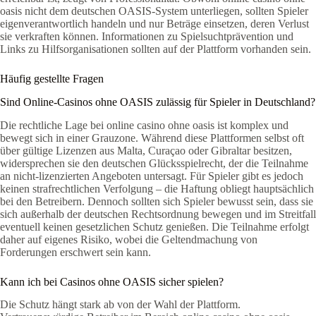
oasis nicht dem deutschen OASIS-System unterliegen, sollten Spieler
eigenverantwortlich handeln und nur Beträge einsetzen, deren Verlust
sie verkraften können. Informationen zu Spielsuchtprävention und
Links zu Hilfsorganisationen sollten auf der Plattform vorhanden sein.
Häufig gestellte Fragen
Sind Online-Casinos ohne OASIS zulässig für Spieler in Deutschland?
Die rechtliche Lage bei online casino ohne oasis ist komplex und
bewegt sich in einer Grauzone. Während diese Plattformen selbst oft
über gültige Lizenzen aus Malta, Curaçao oder Gibraltar besitzen,
widersprechen sie den deutschen Glücksspielrecht, der die Teilnahme
an nicht-lizenzierten Angeboten untersagt. Für Spieler gibt es jedoch
keinen strafrechtlichen Verfolgung – die Haftung obliegt hauptsächlich
bei den Betreibern. Dennoch sollten sich Spieler bewusst sein, dass sie
sich außerhalb der deutschen Rechtsordnung bewegen und im Streitfall
eventuell keinen gesetzlichen Schutz genießen. Die Teilnahme erfolgt
daher auf eigenes Risiko, wobei die Geltendmachung von
Forderungen erschwert sein kann.
Kann ich bei Casinos ohne OASIS sicher spielen?
Die Schutz hängt stark ab von der Wahl der Plattform.