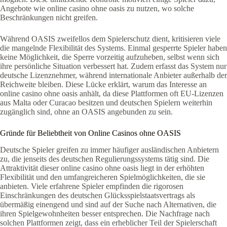
Angebote wie online casino ohne oasis zu nutzen, wo solche
Beschränkungen nicht greifen.
Während OASIS zweifellos dem Spielerschutz dient, kritisieren viele
die mangelnde Flexibilität des Systems. Einmal gesperrte Spieler haben
keine Möglichkeit, die Sperre vorzeitig aufzuheben, selbst wenn sich
ihre persönliche Situation verbessert hat. Zudem erfasst das System nur
deutsche Lizenznehmer, während internationale Anbieter außerhalb der
Reichweite bleiben. Diese Lücke erklärt, warum das Interesse an
online casino ohne oasis anhält, da diese Plattformen oft EU-Lizenzen
aus Malta oder Curacao besitzen und deutschen Spielern weiterhin
zugänglich sind, ohne an OASIS angebunden zu sein.
Gründe für Beliebtheit von Online Casinos ohne OASIS
Deutsche Spieler greifen zu immer häufiger ausländischen Anbietern
zu, die jenseits des deutschen Regulierungssystems tätig sind. Die
Attraktivität dieser online casino ohne oasis liegt in der erhöhten
Flexibilität und den umfangreicheren Spielmöglichkeiten, die sie
anbieten. Viele erfahrene Spieler empfinden die rigorosen
Einschränkungen des deutschen Glücksspielstaatsvertrags als
übermäßig einengend und sind auf der Suche nach Alternativen, die
ihren Spielgewohnheiten besser entsprechen. Die Nachfrage nach
solchen Plattformen zeigt, dass ein erheblicher Teil der Spielerschaft