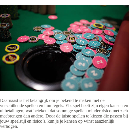
Daarnaast is het belangrijk om je bekend te maken met de
verschillende spellen en hun regels. Elk spel heeft zijn eigen kansen en
uitbetalingen, wat betekent dat sommige spellen minder risico met zich
meebrengen dan andere. Door de juiste spellen te kiezen die passen bij
jouw speelstijl en risico’s, kun je je kansen op winst aanzienlijk
verhogen.