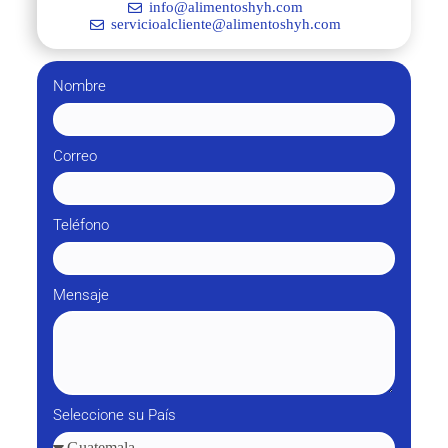
info@alimentoshyh.com
servicioalcliente@alimentoshyh.com
Nombre
Correo
Teléfono
Mensaje
Seleccione su País