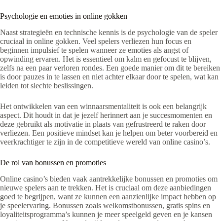
Psychologie en emoties in online gokken
Naast strategieën en technische kennis is de psychologie van de speler
cruciaal in online gokken. Veel spelers verliezen hun focus en
beginnen impulsief te spelen wanneer ze emoties als angst of
opwinding ervaren. Het is essentieel om kalm en gefocust te blijven,
zelfs na een paar verloren rondes. Een goede manier om dit te bereiken
is door pauzes in te lassen en niet achter elkaar door te spelen, wat kan
leiden tot slechte beslissingen.
Het ontwikkelen van een winnaarsmentaliteit is ook een belangrijk
aspect. Dit houdt in dat je jezelf herinnert aan je succesmomenten en
deze gebruikt als motivatie in plaats van gefrustreerd te raken door
verliezen. Een positieve mindset kan je helpen om beter voorbereid en
veerkrachtiger te zijn in de competitieve wereld van online casino’s.
De rol van bonussen en promoties
Online casino’s bieden vaak aantrekkelijke bonussen en promoties om
nieuwe spelers aan te trekken. Het is cruciaal om deze aanbiedingen
goed te begrijpen, want ze kunnen een aanzienlijke impact hebben op
je speelervaring. Bonussen zoals welkomstbonussen, gratis spins en
loyaliteitsprogramma’s kunnen je meer speelgeld geven en je kansen