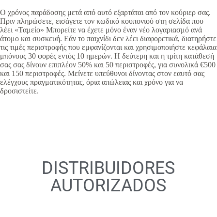
Ο χρόνος παράδοσης μετά από αυτό εξαρτάται από τον κούριερ σας.
Πριν πληρώσετε, εισάγετε τον κωδικό κουπονιού στη σελίδα που
λέει «Ταμείο» Μπορείτε να έχετε μόνο έναν νέο λογαριασμό ανά
άτομο και συσκευή. Εάν το παιχνίδι δεν λέει διαφορετικά, διατηρήστε
τις τιμές περιστροφής που εμφανίζονται και χρησιμοποιήστε κεφάλαια
μπόνους 30 φορές εντός 10 ημερών. Η δεύτερη και η τρίτη κατάθεσή
σας σας δίνουν επιπλέον 50% και 50 περιστροφές, για συνολικά €500
και 150 περιστροφές. Μείνετε υπεύθυνοι δίνοντας στον εαυτό σας
ελέγχους πραγματικότητας, όρια απώλειας και χρόνο για να
δροσιστείτε.
DISTRIBUIDORES
AUTORIZADOS