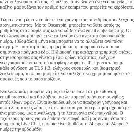
κέντρο λογαριασμού σας. Επιπλέον, όταν βγαίνει ένα νέο παιχνίδι, το
καζίνο μας αυξάνει τον αριθμό των comps που μπορείτε να κερδίσετε.
Τώρα είναι η ώρα να ορίσετε ένα χρονόμετρο συνεδρίας και ελέγχους
πραγματικότητας. Με το Oscarspin, μπορείτε να δείτε αυτές τις
ρυθμίσεις στο προφίλ σας και να λάβετε ένα email επιβεβαίωσης. Οι
νέοι λογαριασμοί πρέπει να επιλέγουν ένα ανώτατο όριο για κάθε
ημέρα, εβδομάδα ή μήνα και μπορείτε να το αλλάξετε ανά πάσα
στιγμή. Η ταυτότητά σας, η ηρεμία και η ισορροπία είναι τα πιο
σημαντικά πράγματα εδώ. Η διακοπή της κατάχρησης προτού φτάσει
στην ισορροπία σας γίνεται μέσω ορίων ταχύτητας, ελέγχων
γεωγραφικού εντοπισμού και φίλτρων φήμης IP. Προστατεύουμε
κάθε σύνδεση με TLS 1.3, ελέγχους συσκευών και βιομετρικό
ξεκλείδωμα, το οποίο μπορείτε να επιλέξετε να χρησιμοποιήσετε σε
συσκευές που το υποστηρίζουν.
Εναλλακτικά, μπορείτε να μας στείλετε email στη διεύθυνση
email protected και θα λάβετε μια λεπτομερή απάντηση συνήθως
εντός λίγων ωρών. Είναι εκπαιδευμένοι να παρέχουν γρήγορες και
αποτελεσματικές λύσεις, είτε πρόκειται για μια ερώτηση σχετικά με
ένα μπόνους, μια συναλλαγή, ή τη λειτουργία ενός παιχνιδιού. Ο
ταχύτερος τρόπος για να έρθετε σε επαφή μαζί μας είναι μέσω της
υπηρεσίας Live Chat, η οποία είναι διαθέσιμη 24 ώρες το 24ωρο, 7
ημέρες την εβδομάδα.