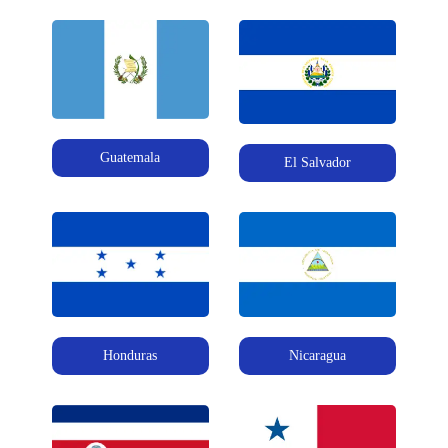
Guatemala
El Salvador
Honduras
Nicaragua