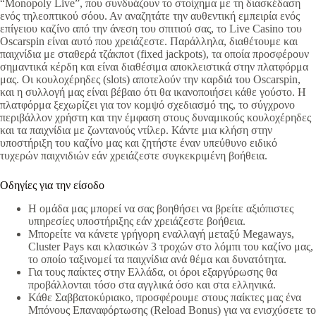
“Monopoly Live”, που συνδυάζουν το στοίχημα με τη διασκέδαση
ενός τηλεοπτικού σόου. Αν αναζητάτε την αυθεντική εμπειρία ενός
επίγειου καζίνο από την άνεση του σπιτιού σας, το Live Casino του
Oscarspin είναι αυτό που χρειάζεστε. Παράλληλα, διαθέτουμε και
παιχνίδια με σταθερά τζάκποτ (fixed jackpots), τα οποία προσφέρουν
σημαντικά κέρδη και είναι διαθέσιμα αποκλειστικά στην πλατφόρμα
μας. Οι κουλοχέρηδες (slots) αποτελούν την καρδιά του Oscarspin,
και η συλλογή μας είναι βέβαιο ότι θα ικανοποιήσει κάθε γούστο. Η
πλατφόρμα ξεχωρίζει για τον κομψό σχεδιασμό της, το σύγχρονο
περιβάλλον χρήστη και την έμφαση στους δυναμικούς κουλοχέρηδες
και τα παιχνίδια με ζωντανούς ντίλερ. Κάντε μια κλήση στην
υποστήριξη του καζίνο μας και ζητήστε έναν υπεύθυνο ειδικό
τυχερών παιχνιδιών εάν χρειάζεστε συγκεκριμένη βοήθεια.
Οδηγίες για την είσοδο
Η ομάδα μας μπορεί να σας βοηθήσει να βρείτε αξιόπιστες
υπηρεσίες υποστήριξης εάν χρειάζεστε βοήθεια.
Μπορείτε να κάνετε γρήγορη εναλλαγή μεταξύ Megaways,
Cluster Pays και κλασικών 3 τροχών στο λόμπι του καζίνο μας,
το οποίο ταξινομεί τα παιχνίδια ανά θέμα και δυνατότητα.
Για τους παίκτες στην Ελλάδα, οι όροι εξαργύρωσης θα
προβάλλονται τόσο στα αγγλικά όσο και στα ελληνικά.
Κάθε Σαββατοκύριακο, προσφέρουμε στους παίκτες μας ένα
Μπόνους Επαναφόρτωσης (Reload Bonus) για να ενισχύσετε το