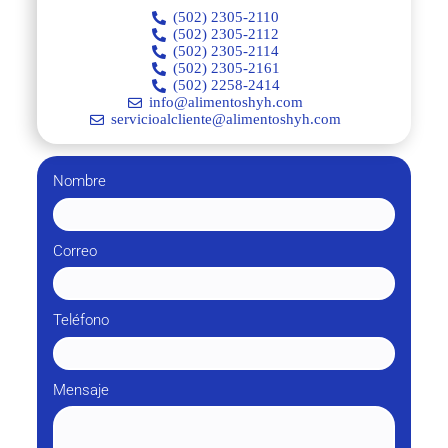
(502) 2305-2110
(502) 2305-2112
(502) 2305-2114
(502) 2305-2161
(502) 2258-2414
info@alimentoshyh.com
servicioalcliente@alimentoshyh.com
Nombre
Correo
Teléfono
Mensaje