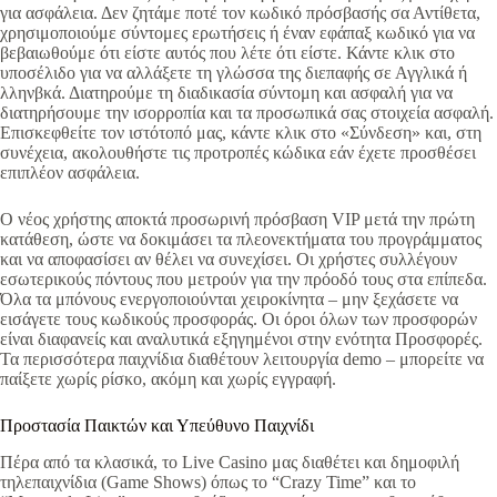
για ασφάλεια. Δεν ζητάμε ποτέ τον κωδικό πρόσβασής σα Αντίθετα,
χρησιμοποιούμε σύντομες ερωτήσεις ή έναν εφάπαξ κωδικό για να
βεβαιωθούμε ότι είστε αυτός που λέτε ότι είστε. Κάντε κλικ στο
υποσέλιδο για να αλλάξετε τη γλώσσα της διεπαφής σε Αγγλικά ή
λληνβκά. Διατηρούμε τη διαδικασία σύντομη και ασφαλή για να
διατηρήσουμε την ισορροπία και τα προσωπικά σας στοιχεία ασφαλή.
Επισκεφθείτε τον ιστότοπό μας, κάντε κλικ στο «Σύνδεση» και, στη
συνέχεια, ακολουθήστε τις προτροπές κώδικα εάν έχετε προσθέσει
επιπλέον ασφάλεια.
Ο νέος χρήστης αποκτά προσωρινή πρόσβαση VIP μετά την πρώτη
κατάθεση, ώστε να δοκιμάσει τα πλεονεκτήματα του προγράμματος
και να αποφασίσει αν θέλει να συνεχίσει. Οι χρήστες συλλέγουν
εσωτερικούς πόντους που μετρούν για την πρόοδό τους στα επίπεδα.
Όλα τα μπόνους ενεργοποιούνται χειροκίνητα – μην ξεχάσετε να
εισάγετε τους κωδικούς προσφοράς. Οι όροι όλων των προσφορών
είναι διαφανείς και αναλυτικά εξηγημένοι στην ενότητα Προσφορές.
Τα περισσότερα παιχνίδια διαθέτουν λειτουργία demo – μπορείτε να
παίξετε χωρίς ρίσκο, ακόμη και χωρίς εγγραφή.
Προστασία Παικτών και Υπεύθυνο Παιχνίδι
Πέρα από τα κλασικά, το Live Casino μας διαθέτει και δημοφιλή
τηλεπαιχνίδια (Game Shows) όπως το “Crazy Time” και το