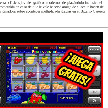
rras clásicas joviales gráficos modernos desplazándolo inclusive el
 esmeralda en caso de que le vale hacerse amiga de el aceite hacen de
 ganadora sobre acontecer multiplicada gracias en el Bizarro Cagueta.