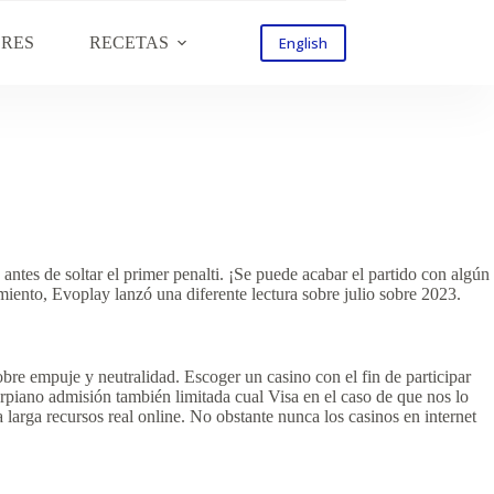
ORES
RECETAS
English
antes de soltar el primer penalti. ¡Se puede acabar el partido con algún
miento, Evoplay lanzó una diferente lectura sobre julio sobre 2023.
re empuje y neutralidad. Escoger un casino con el fin de participar
 carpiano admisión también limitada cual Visa en el caso de que nos lo
rga recursos real online. No obstante nunca los casinos en internet