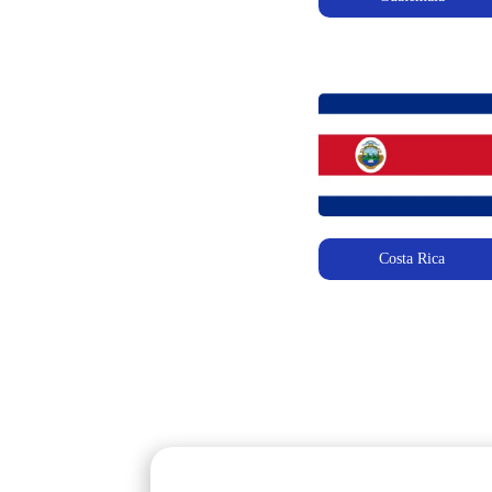
Costa Rica