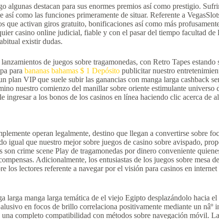
o algunas destacan para sus enormes premios así­ como prestigio. Sufrir 
te así­ como las funciones primeramente de situar. Referente a VegasSlot
tos que activan giros gratuito, bonificaciones así­ como más profusamen
quier casino online judicial, fiable y con el pasar del tiempo facultad 
abitual existir dudas.
 lanzamientos de juegos sobre tragamonedas, con Retro Tapes estando s
upa para
bananas bahamas $ 1 Depósito
publicitar nuestro entretenimie
n plan VIP que suele subir las ganancias con manga larga cashback sema
mino nuestro comienzo del manillar sobre oriente estimulante universo 
le ingresar a los bonos de los casinos en línea haciendo clic acerca de 
implemente operan legalmente, destino que llegan a convertirse sobre f
 igual que nuestro mejor sobre juegos de casino sobre avispado, prop
áles son crime scene Play de tragamonedas por dinero conveniente quien
compensas. Adicionalmente, los entusiastas de los juegos sobre mesa des
e los lectores referente a navegar por el visión para casinos en intern
larga manga larga temática de el viejo Egipto desplazándolo hacia el p
ser alusivo en focos de brillo correlaciona positivamente mediante un nâ
 una completo compatibilidad con métodos sobre navegación móvil. Las lí