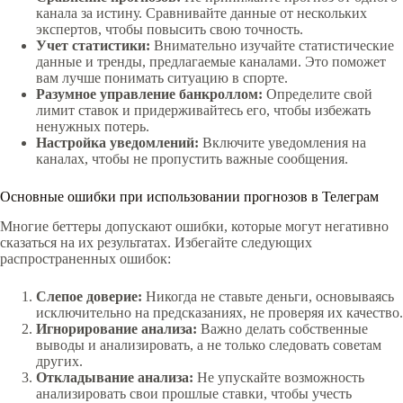
канала за истину. Сравнивайте данные от нескольких
экспертов, чтобы повысить свою точность.
Учет статистики:
Внимательно изучайте статистические
данные и тренды, предлагаемые каналами. Это поможет
вам лучше понимать ситуацию в спорте.
Разумное управление банкроллом:
Определите свой
лимит ставок и придерживайтесь его, чтобы избежать
ненужных потерь.
Настройка уведомлений:
Включите уведомления на
каналах, чтобы не пропустить важные сообщения.
Основные ошибки при использовании прогнозов в Телеграм
Многие беттеры допускают ошибки, которые могут негативно
сказаться на их результатах. Избегайте следующих
распространенных ошибок:
Слепое доверие:
Никогда не ставьте деньги, основываясь
исключительно на предсказаниях, не проверяя их качество.
Игнорирование анализа:
Важно делать собственные
выводы и анализировать, а не только следовать советам
других.
Откладывание анализа:
Не упускайте возможность
анализировать свои прошлые ставки, чтобы учесть