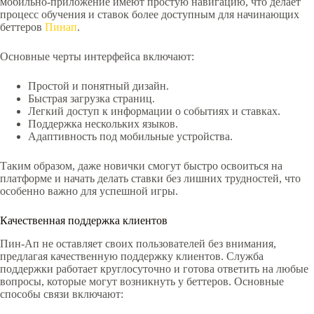
мобильно-приложение имеют простую навигацию, что делает
процесс обучения и ставок более доступным для начинающих
беттеров
Пинап
.
Основные черты интерфейса включают:
Простой и понятный дизайн.
Быстрая загрузка страниц.
Легкий доступ к информации о событиях и ставках.
Поддержка нескольких языков.
Адаптивность под мобильные устройства.
Таким образом, даже новички смогут быстро освоиться на
платформе и начать делать ставки без лишних трудностей, что
особенно важно для успешной игры.
Качественная поддержка клиентов
Пин-Ап не оставляет своих пользователей без внимания,
предлагая качественную поддержку клиентов. Служба
поддержки работает круглосуточно и готова ответить на любые
вопросы, которые могут возникнуть у беттеров. Основные
способы связи включают: