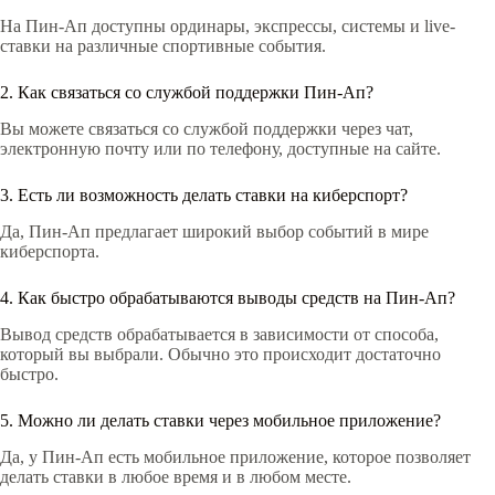
На Пин-Ап доступны ординары, экспрессы, системы и live-
ставки на различные спортивные события.
2. Как связаться со службой поддержки Пин-Ап?
Вы можете связаться со службой поддержки через чат,
электронную почту или по телефону, доступные на сайте.
3. Есть ли возможность делать ставки на киберспорт?
Да, Пин-Ап предлагает широкий выбор событий в мире
киберспорта.
4. Как быстро обрабатываются выводы средств на Пин-Ап?
Вывод средств обрабатывается в зависимости от способа,
который вы выбрали. Обычно это происходит достаточно
быстро.
5. Можно ли делать ставки через мобильное приложение?
Да, у Пин-Ап есть мобильное приложение, которое позволяет
делать ставки в любое время и в любом месте.