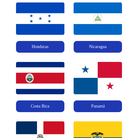
Honduras
Nicaragua
Costa Rica
Panamá