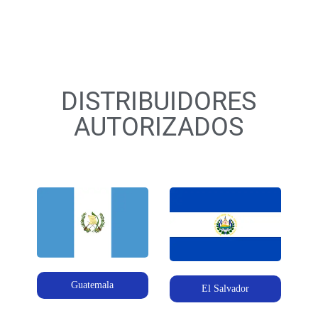
DISTRIBUIDORES
AUTORIZADOS
Guatemala
El Salvador