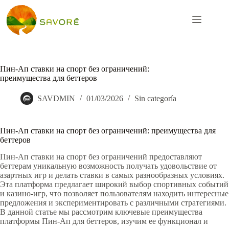
Пин-Ап ставки на спорт без ограничений:
преимущества для беттеров
SAVDMIN
01/03/2026
Sin categoría
Пин-Ап ставки на спорт без ограничений: преимущества для
беттеров
Пин-Ап ставки на спорт без ограничений предоставляют
беттерам уникальную возможность получать удовольствие от
азартных игр и делать ставки в самых разнообразных условиях.
Эта платформа предлагает широкий выбор спортивных событий
и казино-игр, что позволяет пользователям находить интересные
предложения и экспериментировать с различными стратегиями.
В данной статье мы рассмотрим ключевые преимущества
платформы Пин-Ап для беттеров, изучим ее функционал и