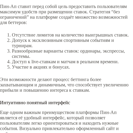
Пин-Ап ставит перед собой цель предоставить пользователям
максимум удобств при размещении ставок. Стратегия “без
ограничений” на платформе создаёт множество возможностей
для беттеров:
Отсутствие лимитов на количество выигрышных ставок.
Допуск к эксклюзивным спортивным событиям и
турнирам.
Разнообразные варианты ставок: ординары, экспрессы,
системы.
Доступ к live-ставкам и матчам в реальном времени.
Участие в акциях и бонусах.
Эти возможности делают процесс беттинга более
захватывающим и динамичным, что способствует увеличению
прибыли и повышению интереса к ставкам.
Интуитивно понятный интерфейс
Еще одним важным преимуществом платформы Пин-Ап
является её удобный интерфейс, который позволяет
пользователям легко ориентироваться и находить нужные
события. Визуально привлекательно оформленный сайт и