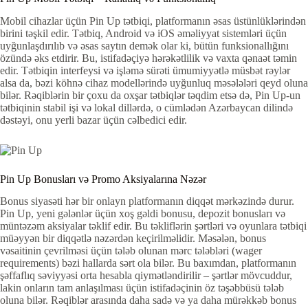
Mobil cihazlar üçün Pin Up tətbiqi, platformanın əsas üstünlüklərindən
birini təşkil edir. Tətbiq, Android və iOS əməliyyat sistemləri üçün
uyğunlaşdırılıb və əsas saytın demək olar ki, bütün funksionallığını
özündə əks etdirir. Bu, istifadəçiyə hərəkətlilik və vaxta qənaət təmin
edir. Tətbiqin interfeysi və işləmə sürəti ümumiyyətlə müsbət rəylər
alsa da, bəzi köhnə cihaz modellərində uyğunluq məsələləri qeyd oluna
bilər. Rəqiblərin bir çoxu da oxşar tətbiqlər təqdim etsə də, Pin Up-un
tətbiqinin stabil işi və lokal dillərdə, o cümlədən Azərbaycan dilində
dəstəyi, onu yerli bazar üçün cəlbedici edir.
Pin Up Bonusları və Promo Aksiyalarına Nəzər
Bonus siyasəti hər bir onlayn platformanın diqqət mərkəzində durur.
Pin Up, yeni gələnlər üçün xoş gəldi bonusu, depozit bonusları və
müntəzəm aksiyalar təklif edir. Bu təkliflərin şərtləri və oyunlara tətbiqi
müəyyən bir diqqətlə nəzərdən keçirilməlidir. Məsələn, bonus
vəsaitinin çevrilməsi üçün tələb olunan mərc tələbləri (wager
requirements) bəzi hallarda sərt ola bilər. Bu baxımdan, platformanın
şəffaflıq səviyyəsi orta hesabla qiymətləndirilir – şərtlər mövcuddur,
lakin onların tam anlaşılması üçün istifadəçinin öz təşəbbüsü tələb
oluna bilər. Rəqiblər arasında daha sadə və ya daha mürəkkəb bonus