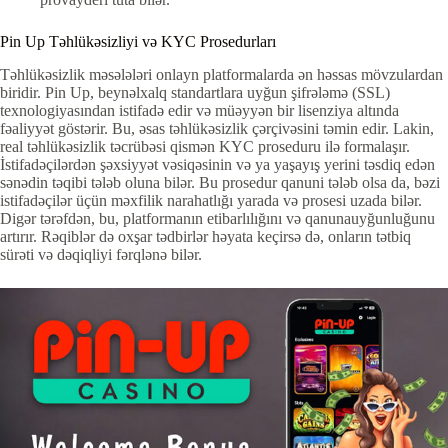
Pin Up Təhlükəsizliyi və KYC Prosedurları
Təhlükəsizlik məsələləri onlayn platformalarda ən həssas mövzulardan
biridir. Pin Up, beynəlxalq standartlara uyğun şifrələmə (SSL)
texnologiyasından istifadə edir və müəyyən bir lisenziya altında
fəaliyyət göstərir. Bu, əsas təhlükəsizlik çərçivəsini təmin edir. Lakin,
real təhlükəsizlik təcrübəsi qismən KYC proseduru ilə formalaşır.
İstifadəçilərdən şəxsiyyət vəsiqəsinin və ya yaşayış yerini təsdiq edən
sənədin təqibi tələb oluna bilər. Bu prosedur qanuni tələb olsa da, bəzi
istifadəçilər üçün məxfilik narahatlığı yarada və prosesi uzada bilər.
Digər tərəfdən, bu, platformanın etibarlılığını və qanunauyğunluğunu
artırır. Rəqiblər də oxşar tədbirlər həyata keçirsə də, onların tətbiq
sürəti və dəqiqliyi fərqlənə bilər.