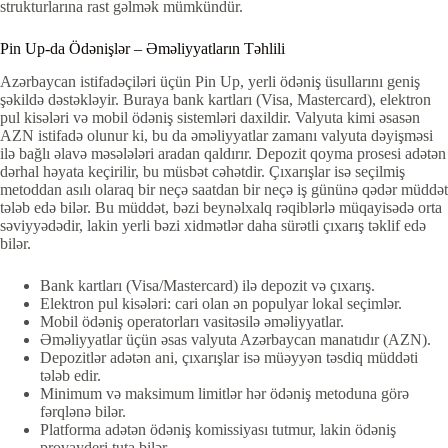
strukturlarına rast gəlmək mümkündür.
Pin Up-da Ödənişlər – Əməliyyatların Təhlili
Azərbaycan istifadəçiləri üçün Pin Up, yerli ödəniş üsullarını geniş
şəkildə dəstəkləyir. Buraya bank kartları (Visa, Mastercard), elektron
pul kisələri və mobil ödəniş sistemləri daxildir. Valyuta kimi əsasən
AZN istifadə olunur ki, bu da əməliyyatlar zamanı valyuta dəyişməsi
ilə bağlı əlavə məsələləri aradan qaldırır. Depozit qoyma prosesi adətən
dərhal həyata keçirilir, bu müsbət cəhətdir. Çıxarışlar isə seçilmiş
metoddan asılı olaraq bir neçə saatdan bir neçə iş gününə qədər müddət
tələb edə bilər. Bu müddət, bəzi beynəlxalq rəqiblərlə müqayisədə orta
səviyyədədir, lakin yerli bəzi xidmətlər daha sürətli çıxarış təklif edə
bilər.
Bank kartları (Visa/Mastercard) ilə depozit və çıxarış.
Elektron pul kisələri: cari olan ən populyar lokal seçimlər.
Mobil ödəniş operatorları vasitəsilə əməliyyatlar.
Əməliyyatlar üçün əsas valyuta Azərbaycan manatıdır (AZN).
Depozitlər adətən ani, çıxarışlar isə müəyyən təsdiq müddəti
tələb edir.
Minimum və maksimum limitlər hər ödəniş metoduna görə
fərqlənə bilər.
Platforma adətən ödəniş komissiyası tutmur, lakin ödəniş
provayderi tuta bilər.