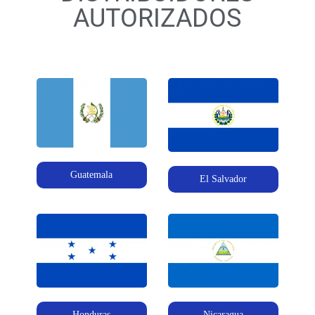
AUTORIZADOS
Guatemala
El Salvador
Honduras
Nicaragua